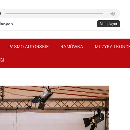
danych
Mini player
PASMO AUTORSKIE
RAMÓWKA
MUZYKA I KONC
GI