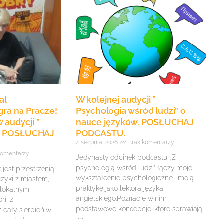
al
W kolejnej audycji ”
ra na Pradze!
Psychologia wśród ludzi” o
 audycji ”
nauce języków. POSŁUCHAJ
e” POSŁUCHAJ
PODCASTU.
4 sierpnia, 2026
Brak komentarzy
komentarzy
Jedynasty odcinek podcastu „Z
psychologią wśród ludzi” łączy moje
jest przestrzenią
wykształcenie psychologiczne i moją
zyki z miastem,
praktykę jako lektora języka
 lokalnymi
angielskiego.Poznacie w nim
rii z
podstawowe koncepcje, które sprawiają,
z cały sierpień w