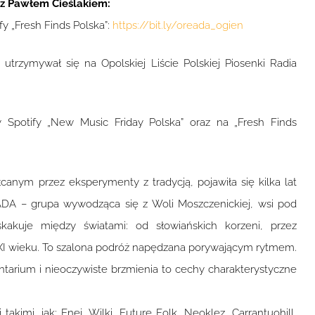
 z Pawłem Cieślakiem:
ify „Fresh Finds Polska”:
https://bit.ly/oreada_ogien
utrzymywał się na Opolskiej Liście Polskiej Piosenki Radia
ty Spotify „New Music Friday Polska” oraz na „Fresh Finds
nym przez eksperymenty z tradycją, pojawiła się kilka lat
ADA – grupa wywodząca się z Woli Moszczenickiej, wsi pod
kakuje między światami: od słowiańskich korzeni, przez
XXI wieku. To szalona podróż napędzana porywającym rytmem.
tarium i nieoczywiste brzmienia to cechy charakterystyczne
akimi, jak: Enej, Wilki, Future Folk, Neoklez, Carrantuohill,