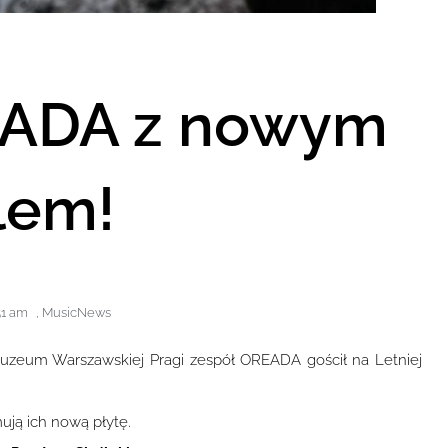
EADA z nowym
lem!
51 am
,
MusicNews
uzeum Warszawskiej Pragi zespół OREADA gościł na Letniej
ją ich nową płytę.