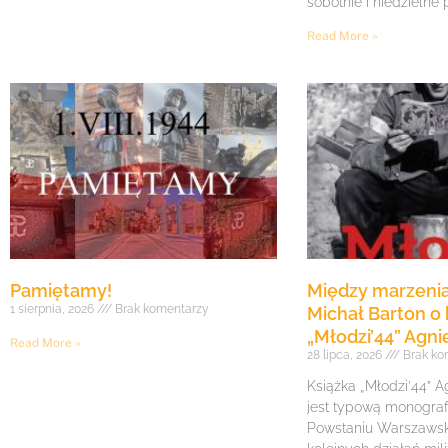
sobotnie i niedzielne
Read More »
Pamiętamy!
Między marzenia
1 sierpnia, 2026
Brak komentarzy
Michał Barton o 
„Młodzi’44” Agni
Read More »
28 lipca, 2026
Brak ko
Książka „Młodzi’44” A
jest typową monogra
Powstaniu Warszawsk