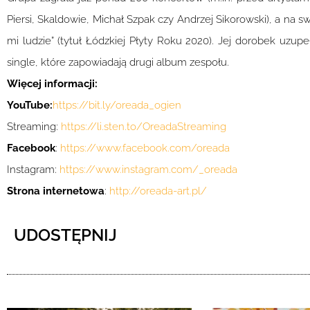
Piersi, Skaldowie, Michał Szpak czy Andrzej Sikorowski), a na 
mi ludzie” (tytuł Łódzkiej Płyty Roku 2020). Jej dorobek uzupe
single, które zapowiadają drugi album zespołu.
Więcej informacji:
YouTube:
https://bit.ly/oreada_ogien
Streaming:
https://li.sten.to/OreadaStreaming
Facebook
:
https://www.facebook.com/oreada
Instagram:
https://www.instagram.com/_oreada
Strona internetowa
:
http://oreada-art.pl/
UDOSTĘPNIJ