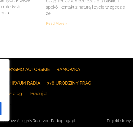
itarnych. Przede
osiągnięcia? A może czas dla bliskich,
 o młodych
spokój, kontakt z naturą i życie w zgodzie
rpniu
ze
Read More »
E
PASMO AUTORSKIE
RAMÓWKA
ARCHIWUM RADIA
378 URODZINY PRAGI
The blog
Pracuj.pl
.
© 2022 All rights Reserved. Radiopraga.pl
Projekt strony 