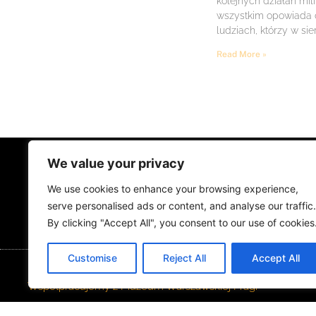
kolejnych działań mil
wszystkim opowiada
ludziach, którzy w sie
Read More »
We value your privacy
STRONA GŁÓWNA
ŻYCIE NA PRADZ
We use cookies to enhance your browsing experience,
MUZYKA I KONCERTY
KONTAKT
serve personalised ads or content, and analyse our traffic.
By clicking "Accept All", you consent to our use of cookies
Customise
Reject All
Accept All
Współpracujemy z Muzeum Warszawskiej Pragi