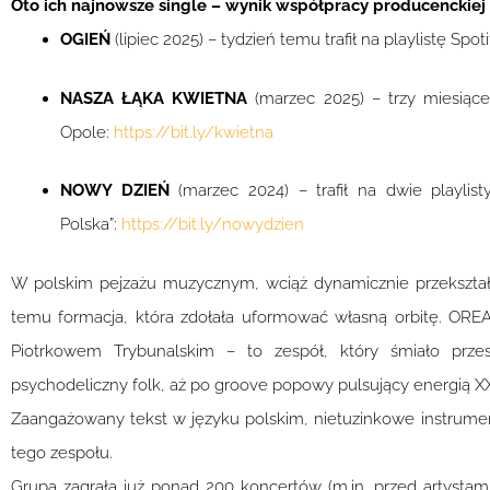
Oto ich najnowsze single – wynik współpracy producenckiej
OGIEŃ
(lipiec 2025) – tydzień temu trafił na playlistę Spot
NASZA ŁĄKA KWIETNA
(marzec 2025) – trzy miesiące 
Opole:
https://bit.ly/kwietna
NOWY DZIEŃ
(marzec 2024) – trafił na dwie playlis
Polska”:
https://bit.ly/nowydzien
W polskim pejzażu muzycznym, wciąż dynamicznie przekształca
temu formacja, która zdołała uformować własną orbitę. ORE
Piotrkowem Trybunalskim – to zespół, który śmiało przes
psychodeliczny folk, aż po groove popowy pulsujący energią 
Zaangażowany tekst w języku polskim, nietuzinkowe instrumen
tego zespołu.
Grupa zagrała już ponad 200 koncertów (m.in. przed artystami t