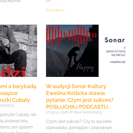
że
 popołudnia
Read More »
mi a barykadą.
W audycji Sonar Kultury
książce
Ewelina Kotlicka stawia
eszki Cubały
pytanie: Czym jest sukces?
mentarzy
POSŁUCHAJ PODCASTU.
27 lipca, 2026
Brak komentarzy
gnieszki Cubały nie
fią poświęconą
Czym jest sukces? Czy to wysokie
iemu ani opisem
stanowisko, pieniądze i zawodowe