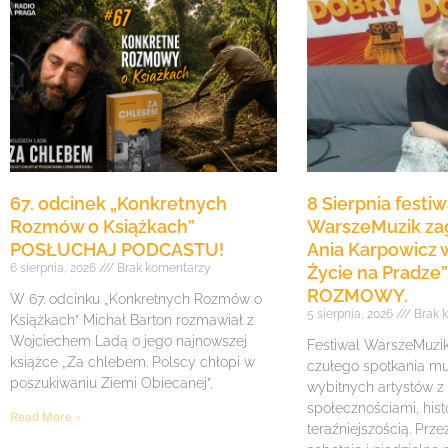
67. odcinek „Konkretnych
8 Sierpnia festiw
Rozmów o Książkach”
WarszeMuzik zag
POSŁUCHAJ PODCASTU!
Ania Karpowicz w
6 sierpnia, 2026
Brak komentarzy
Życie na Pradz
ROZMOWY.
W 67. odcinku „Konkretnych Rozmów o
5 sierpnia, 2026
Brak 
Książkach” Michał Barton rozmawiał z
Wojciechem Ladą o jego najnowszej
Festiwal WarszeMuzik 
książce „Za chlebem. Polscy chłopi w
czułego spotkania mu
poszukiwaniu Ziemi Obiecanej”,
wybitnych artystów z
społecznościami, histo
Read More »
teraźniejszością. Prze