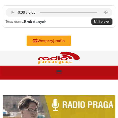
Skip
to
content
Brak danych
Teraz gramy:
Mini player
Wesprzyj radio