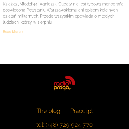
Książka „Młodzi’44” Agnieszki Cubały nie jest typową monografią
poświęconą Powstaniu Warszawskiemu ani opisem kolejnych
działań militarnych. Przede wszystkim opowiada o młodych
ludziach, którzy w sierpniu
Read More »
The blog
Pracuj.pl
tel: (+48) 729 924 770