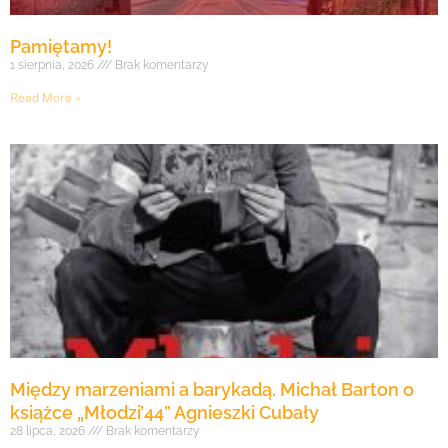
Pamiętamy!
1 sierpnia, 2026
Brak komentarzy
Read More »
Między marzeniami a barykadą. Michał Barton o
książce „Młodzi’44” Agnieszki Cubały
28 lipca, 2026
Brak komentarzy