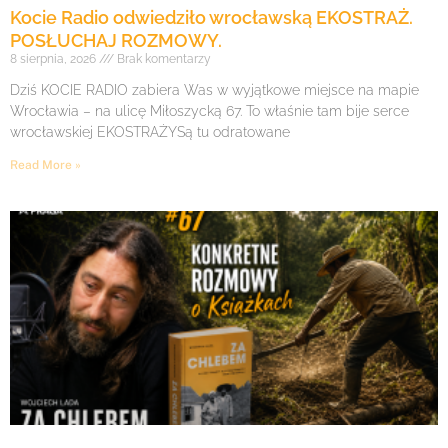
Kocie Radio odwiedziło wrocławską EKOSTRAŻ.
POSŁUCHAJ ROZMOWY.
8 sierpnia, 2026
Brak komentarzy
Dziś KOCIE RADIO zabiera Was w wyjątkowe miejsce na mapie
Wrocławia – na ulicę Miłoszycką 67. To właśnie tam bije serce
wrocławskiej EKOSTRAŻYSą tu odratowane
Read More »