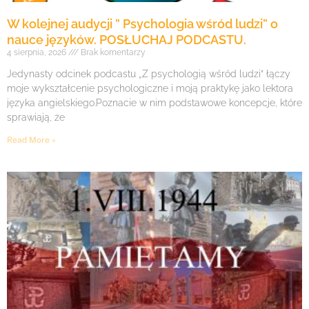
W kolejnej audycji ” Psychologia wśród ludzi” o
nauce języków. POSŁUCHAJ PODCASTU.
4 sierpnia, 2026
Brak komentarzy
Jedynasty odcinek podcastu „Z psychologią wśród ludzi” łączy
moje wykształcenie psychologiczne i moją praktykę jako lektora
języka angielskiego.Poznacie w nim podstawowe koncepcje, które
sprawiają, że
Read More »