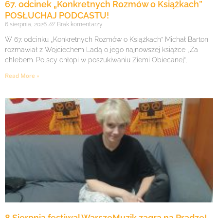
67. odcinek „Konkretnych Rozmów o Książkach”
POSŁUCHAJ PODCASTU!
6 sierpnia, 2026
Brak komentarzy
W 67. odcinku „Konkretnych Rozmów o Książkach” Michał Barton
rozmawiał z Wojciechem Ladą o jego najnowszej książce „Za
chlebem. Polscy chłopi w poszukiwaniu Ziemi Obiecanej”,
Read More »
8 Sierpnia festiwal WarszeMuzik zagra na Pradze!