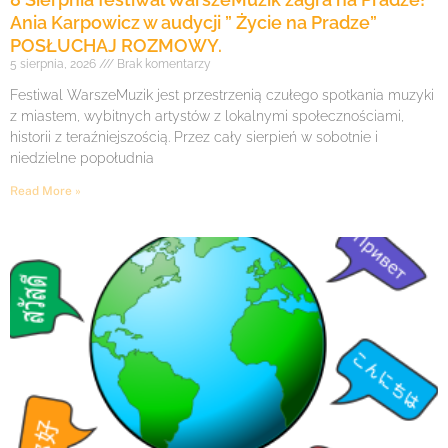
Ania Karpowicz w audycji ” Życie na Pradze”
POSŁUCHAJ ROZMOWY.
5 sierpnia, 2026
Brak komentarzy
Festiwal WarszeMuzik jest przestrzenią czułego spotkania muzyki
z miastem, wybitnych artystów z lokalnymi społecznościami,
historii z teraźniejszością. Przez cały sierpień w sobotnie i
niedzielne popołudnia
Read More »