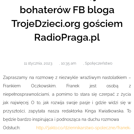
bohaterów FB bloga
TrojeDzieci.org gościem
RadioPraga.pl
11 stycznia, 2023
,
10:35 am
,
Społęczeństwo
Zapraszamy na rozmowę z niezwykle wrażliwym nastolatkiem –
Frankiem Oczkowskim. Franek jest osobą z
niepełnosprawnościami, a pomimo to stara się czerpać z życia
jak najwięcej. O to, jak rozwija swoje pasje i gdzie widzi się w
przyszłości, zapytała nasza redaktorka Kinga Kwiatkowska. To
będzie bardzo inspirująca i podnosząca na duchu rozmowa
Odsłuch:
http://jakto.co/dziennikarstwo-spoleczne/franek-