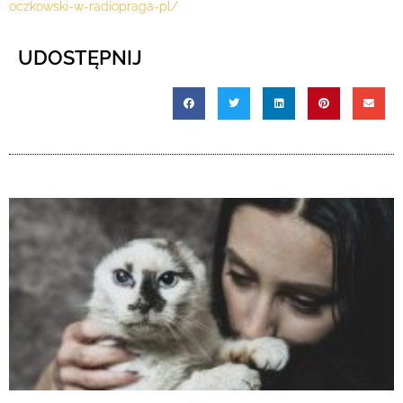
oczkowski-w-radiopraga-pl/
UDOSTĘPNIJ