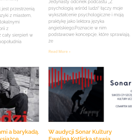
Jedynasty odcinek podcastu „Z
psychologią wśród ludzi” łączy moje
jest przestrzenią
wykształcenie psychologiczne i moją
zyki z miastem,
praktykę jako lektora języka
 lokalnymi
angielskiego.Poznacie w nim
rii z
podstawowe koncepcje, które sprawiają,
z cały sierpień w
że
 popołudnia
Read More »
mi a barykadą.
W audycji Sonar Kultury
książce
Ewelina Kotlicka stawia