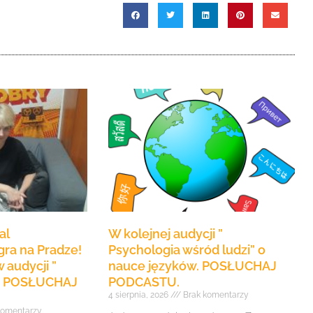
do
góry
oraz
do
dołu
aby
zwiększyć
lub
zmniejszyć
głośność.
al
W kolejnej audycji ”
ra na Pradze!
Psychologia wśród ludzi” o
 audycji ”
nauce języków. POSŁUCHAJ
e” POSŁUCHAJ
PODCASTU.
4 sierpnia, 2026
Brak komentarzy
komentarzy