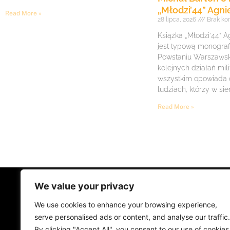
„Młodzi’44” Agni
Read More »
28 lipca, 2026
Brak ko
Książka „Młodzi’44” A
jest typową monogra
Powstaniu Warszawsk
kolejnych działań mil
wszystkim opowiada
ludziach, którzy w sie
Read More »
We value your privacy
STRONA GŁÓWNA
ŻYCIE NA PRADZ
We use cookies to enhance your browsing experience,
MUZYKA I KONCERTY
KONTAKT
serve personalised ads or content, and analyse our traffic.
By clicking "Accept All", you consent to our use of cookies