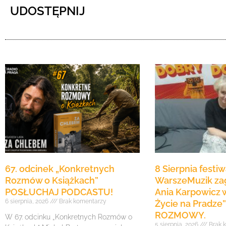
dźwiękowych
UDOSTĘPNIJ
67. odcinek „Konkretnych
8 Sierpnia festiw
Rozmów o Książkach”
WarszeMuzik zag
POSŁUCHAJ PODCASTU!
Ania Karpowicz w
6 sierpnia, 2026
Brak komentarzy
Życie na Pradz
ROZMOWY.
W 67. odcinku „Konkretnych Rozmów o
5 sierpnia, 2026
Brak 