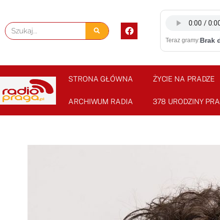
Skip
to
F
Szukaj
content
a
Brak 
Teraz gramy:
c
e
b
o
o
STRONA GŁÓWNA
ŻYCIE NA PRADZE
k
ARCHIWUM RADIA
378 URODZINY PRA