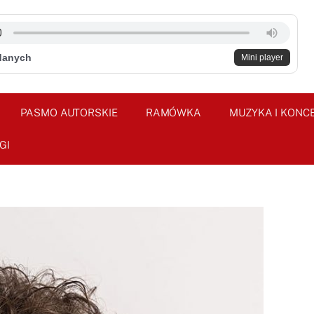
danych
Mini player
PASMO AUTORSKIE
RAMÓWKA
MUZYKA I KONC
GI