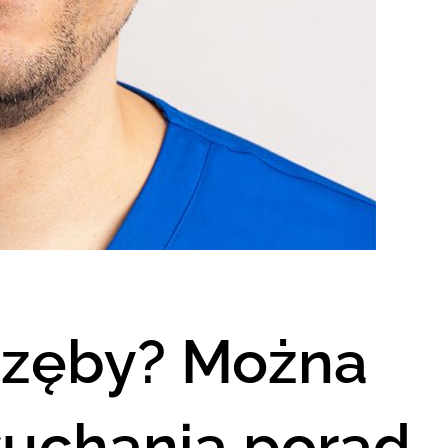
 zęby? Można
łuchania porad