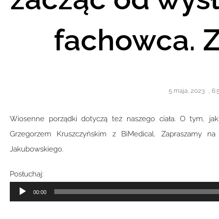
fachowca. 
5 maja, 2023
,
6:
Wiosenne porządki dotyczą też naszego ciała. O tym, ja
Grzegorzem Kruszczyńskim z BiMedical. Zapraszamy na 
Jakubowskiego.
Posłuchaj:
Odtwarzacz
00:00
plików