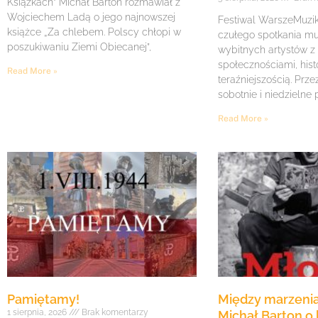
Książkach” Michał Barton rozmawiał z
Wojciechem Ladą o jego najnowszej
Festiwal WarszeMuzik 
książce „Za chlebem. Polscy chłopi w
czułego spotkania mu
poszukiwaniu Ziemi Obiecanej”,
wybitnych artystów z
społecznościami, histo
Read More »
teraźniejszością. Prze
sobotnie i niedzielne
Read More »
Pamiętamy!
Między marzenia
1 sierpnia, 2026
Brak komentarzy
Michał Barton o 