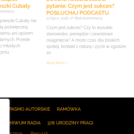
eszki Cubały
pytanie: Czym jest sukces?
mentarzy
POSŁUCHAJ PODCASTU.
27 lipca, 2026
Brak komentarzy
gnieszki Cubały nie
fią poświęconą
Czym jest sukces? Czy to wysokie
iemu ani opisem
stanowisko, pieniądze i zawodowe
itarnych. Przede
osiągnięcia? A może czas dla bliskich,
 o młodych
spokój, kontakt z naturą i życie w zgodzie
rpniu
ze
Read More »
E
PASMO AUTORSKIE
RAMÓWKA
ARCHIWUM RADIA
378 URODZINY PRAGI
The blog
Pracuj.pl
.