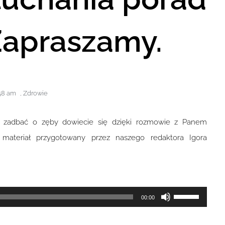
Zapraszamy.
58 am
,
Zdrowie
k zadbać o zęby dowiecie się dzięki rozmowie z Panem
materiał przygotowany przez naszego redaktora Igora
Używaj
00:00
strzałek