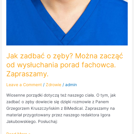
Jak zadbać o zęby? Można zacząć
od wysłuchania porad fachowca.
Zapraszamy.
Leave a Comment
/
Zdrowie
/
admin
Wiosenne porządki dotyczą też naszego ciała. O tym, jak
zadbać o zęby dowiecie się dzięki rozmowie z Panem
Grzegorzem Kruszczyńskim z BiMedical. Zapraszamy na
materiał przygotowany przez naszego redaktora Igora
Jakubowskiego. Posłuchaj: