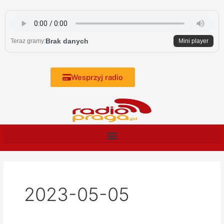
Skip
to
content
Brak danych
Teraz gramy:
Mini player
Wesprzyj radio
2023-05-05