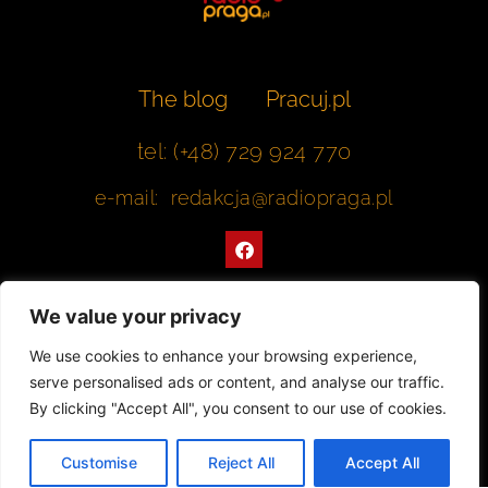
The blog
Pracuj.pl
tel: (+48) 729 924 770
e-mail: redakcja@radiopraga.pl
F
a
c
e
b
We value your privacy
o
o
Współpracujemy z Muzeum Warszawskiej Pragi
We use cookies to enhance your browsing experience,
k
serve personalised ads or content, and analyse our traffic.
© 2022 All rights Reserved. Radiopraga.pl
By clicking "Accept All", you consent to our use of cookies.
Projekt strony internetowej: tomasz-kaminski.pl
Customise
Reject All
Accept All