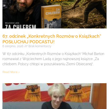
67. odcinek „Konkretnych Rozmów o Książkach”
POSŁUCHAJ PODCASTU!
6 sierpnia, 2026
Brak komentarzy
W 67. odcinku „Konkretnych Rozmów o Książkach” Michał Barton
rozmawiał z Wojciechem Ladą o jego najnowszej książce „Za
chlebem. Polscy chłopi w poszukiwaniu Ziemi Obiecanej”,
Read More »