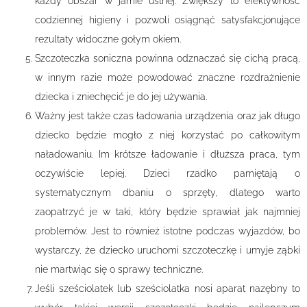
każdy obszar w jamie ustnej. Zwiększy to efektywność
codziennej higieny i pozwoli osiągnąć satysfakcjonujące
rezultaty widoczne gołym okiem.
Szczoteczka soniczna powinna odznaczać się cichą pracą,
w innym razie może powodować znaczne rozdrażnienie
dziecka i zniechęcić je do jej używania.
Ważny jest także czas ładowania urządzenia oraz jak długo
dziecko będzie mogło z niej korzystać po całkowitym
naładowaniu. Im krótsze ładowanie i dłuższa praca, tym
oczywiście lepiej. Dzieci rzadko pamiętają o
systematycznym dbaniu o sprzęty, dlatego warto
zaopatrzyć je w taki, który będzie sprawiał jak najmniej
problemów. Jest to również istotne podczas wyjazdów, bo
wystarczy, że dziecko uruchomi szczoteczkę i umyje ząbki
nie martwiąc się o sprawy techniczne.
Jeśli sześciolatek lub sześciolatka nosi aparat nazębny to