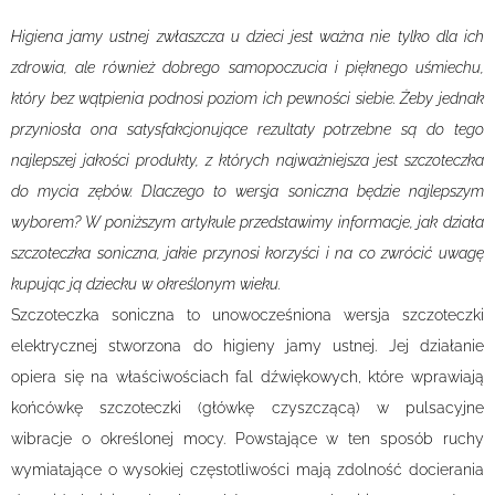
Higiena jamy ustnej zwłaszcza u dzieci jest ważna nie tylko dla ich
zdrowia, ale również dobrego samopoczucia i pięknego uśmiechu,
który bez wątpienia podnosi poziom ich pewności siebie. Żeby jednak
przyniosła ona satysfakcjonujące rezultaty potrzebne są do tego
najlepszej jakości produkty, z których najważniejsza jest szczoteczka
do mycia zębów. Dlaczego to wersja soniczna będzie najlepszym
wyborem? W poniższym artykule przedstawimy informacje, jak działa
szczoteczka soniczna, jakie przynosi korzyści i na co zwrócić uwagę
kupując ją dziecku w określonym wieku.
Szczoteczka soniczna to unowocześniona wersja szczoteczki
elektrycznej stworzona do higieny jamy ustnej. Jej działanie
opiera się na właściwościach fal dźwiękowych, które wprawiają
końcówkę szczoteczki (główkę czyszczącą) w pulsacyjne
wibracje o określonej mocy. Powstające w ten sposób ruchy
wymiatające o wysokiej częstotliwości mają zdolność docierania