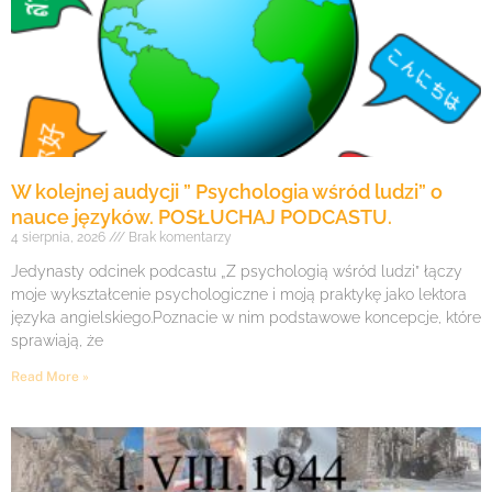
W kolejnej audycji ” Psychologia wśród ludzi” o
nauce języków. POSŁUCHAJ PODCASTU.
4 sierpnia, 2026
Brak komentarzy
Jedynasty odcinek podcastu „Z psychologią wśród ludzi” łączy
moje wykształcenie psychologiczne i moją praktykę jako lektora
języka angielskiego.Poznacie w nim podstawowe koncepcje, które
sprawiają, że
Read More »