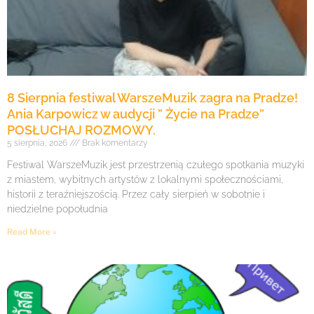
8 Sierpnia festiwal WarszeMuzik zagra na Pradze!
Ania Karpowicz w audycji ” Życie na Pradze”
POSŁUCHAJ ROZMOWY.
5 sierpnia, 2026
Brak komentarzy
Festiwal WarszeMuzik jest przestrzenią czułego spotkania muzyki
z miastem, wybitnych artystów z lokalnymi społecznościami,
historii z teraźniejszością. Przez cały sierpień w sobotnie i
niedzielne popołudnia
Read More »