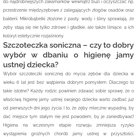
do najdrobniejszych zakamarków wewnątrz buzi i oczyszczać np.
przestrzenie międzyzębowe z zalegających złogów, osadów oraz
bakterii. Mikrobąbelki złożone z pasty, wody i śliny sprawiają, że
zęby stają się nie tylko zdrowe i gładkie, ale także lśniące, a ich
koloryt estetycznie rozjaśniony.
Szczoteczka soniczna – czy to dobry
wybór w dbaniu o higienę jamy
ustnej dziecka?
Wybór szczoteczki sonicznej do mycia zębów dla dziecka w
wieku 6 lat jest bez wątpienia dobrym pomysłem. Dlaczego to
takie istotne? Każdy rodzic powinien zdawać sobie sprawę, że o
właściwą higienę jamy ustnej swojego dziecka warto zadbać już
od pierwszych dni jego życia. I to, że zęby mleczne wypadną, by
dać miejsce tym stałym nie jest powodem, by je zaniedbywać!
Higiena na wczesnym etapie rozwoju zmniejsza ryzyko
wystąpienia groźnych chorób jamy ustnej w przyszłości.