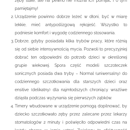
zęby stałe, ale na pewno nie można ich pomijać i o tym
pamiętajmy!
Urządzenie powinno dobrze leżeć w dłoni, być w miarę
lekkie, mieć antypoślizgową rękojeść. Wszystko to
podniesie komfort i wygodę codziennego stosowania.
Dobrze, gdyby posiadała kilka trybów pracy, które różnią
się od siebie intensywnością mycia. Pozwoli to precyzyjniej
dobrać ten odpowiedni do potrzeb dzieci w określonej
grupie wiekowej. Spora część modeli szczoteczek
sonicznych posiada dwa tryby – Normal (uniwersalny) do
codziennego szczotkowania dla starszych dzieci oraz
ensitive (delikatny) dla najmłodszych chroniący wrażliwe
dziąsła podczas wyżynania się pierwszych ząbków.
Timery wbudowane w urządzenie pomogą dopilnować, by
dziecko szczotkowało zęby przez zalecane przez lekarzy
stomatologów 2 minuty i poświęciło odpowiedni czas na