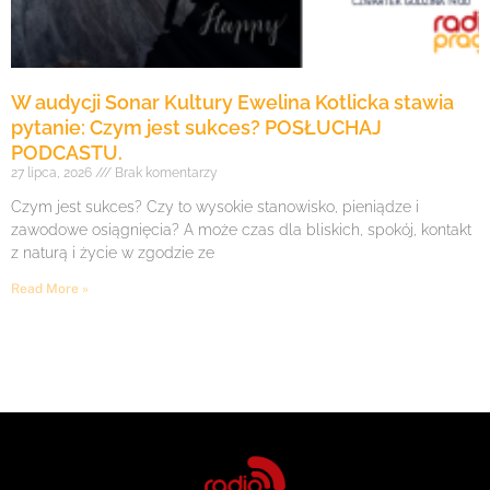
W audycji Sonar Kultury Ewelina Kotlicka stawia
pytanie: Czym jest sukces? POSŁUCHAJ
PODCASTU.
27 lipca, 2026
Brak komentarzy
Czym jest sukces? Czy to wysokie stanowisko, pieniądze i
zawodowe osiągnięcia? A może czas dla bliskich, spokój, kontakt
z naturą i życie w zgodzie ze
Read More »