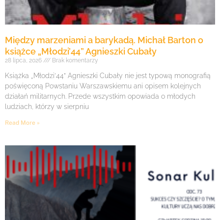
Między marzeniami a barykadą. Michał Barton o
książce „Młodzi’44” Agnieszki Cubały
28 lipca, 2026
Brak komentarzy
Książka „Młodzi’44” Agnieszki Cubały nie jest typową monografią
poświęconą Powstaniu Warszawskiemu ani opisem kolejnych
działań militarnych. Przede wszystkim opowiada o młodych
ludziach, którzy w sierpniu
Read More »