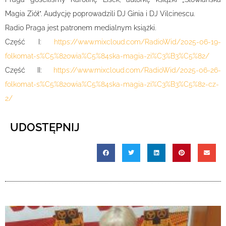
Magia Ziół”. Audycję poprowadzili DJ Ginia i DJ Vilcinescu.
Radio Praga jest patronem medialnym książki.
Część I:
https://www.mixcloud.com/RadioWid/2025-06-19-
folkomat-s%C5%82owia%C5%84ska-magia-zi%C3%B3%C5%82/
Część II:
https://www.mixcloud.com/RadioWid/2025-06-26-
folkomat-s%C5%82owia%C5%84ska-magia-zi%C3%B3%C5%82-cz-
2/
UDOSTĘPNIJ