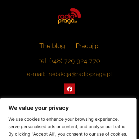
The blog
Pracuj.pl
tel: (+48) 729 924 770
e-mail: redakcja@radiopraga.pl
F
a
c
e
b
We value your privacy
o
o
Współpracujemy z Muzeum Warszawskiej Pragi
We use cookies to enhance your browsing experience,
k
serve personalised ads or content, and analyse our traffic.
© 2022 All rights Reserved. Radiopraga.pl
By clicking "Accept All", you consent to our use of cookies.