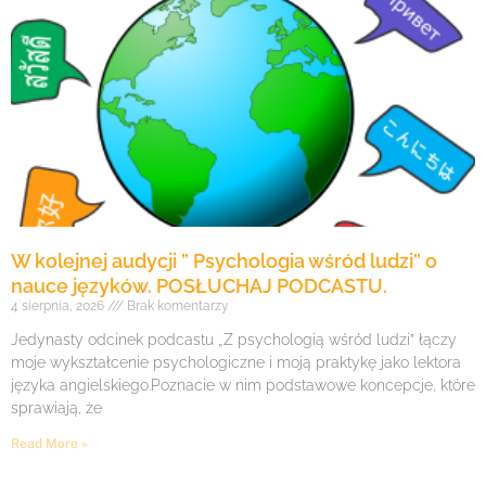
W kolejnej audycji ” Psychologia wśród ludzi” o
nauce języków. POSŁUCHAJ PODCASTU.
4 sierpnia, 2026
Brak komentarzy
Jedynasty odcinek podcastu „Z psychologią wśród ludzi” łączy
moje wykształcenie psychologiczne i moją praktykę jako lektora
języka angielskiego.Poznacie w nim podstawowe koncepcje, które
sprawiają, że
Read More »