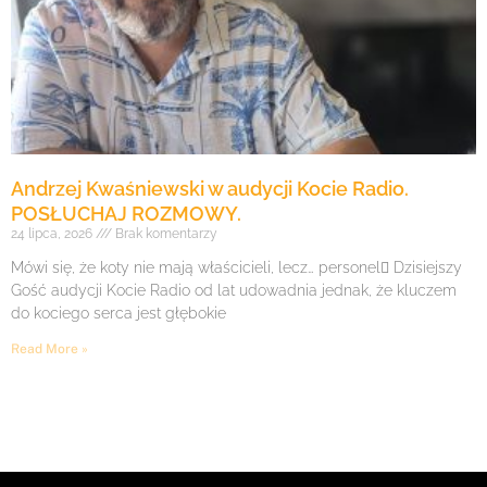
Andrzej Kwaśniewski w audycji Kocie Radio.
POSŁUCHAJ ROZMOWY.
24 lipca, 2026
Brak komentarzy
Mówi się, że koty nie mają właścicieli, lecz… personel Dzisiejszy
Gość audycji Kocie Radio od lat udowadnia jednak, że kluczem
do kociego serca jest głębokie
Read More »