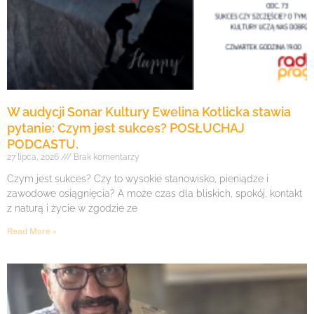
W audycji Sonar Kultury Ewelina Kotlicka stawia
pytanie: Czym jest sukces? POSŁUCHAJ
PODCASTU.
27 lipca, 2026
Brak komentarzy
Czym jest sukces? Czy to wysokie stanowisko, pieniądze i
zawodowe osiągnięcia? A może czas dla bliskich, spokój, kontakt
z naturą i życie w zgodzie ze
Read More »