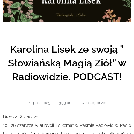
Karolina Lisek ze swoją ”
Słowiańską Magią Ziół” w
Radiowidzie. PODCAST!
1 lipca, 2025
,
3:33 pm
,
Uncategorized
Drodzy Słuchacze!
19 i 26 czerwca w audycji Folkomat w Paśmie Radiowid w Radio
Praga gościliśmy Karolinę Lisek, autorkę książki „Słowiańska