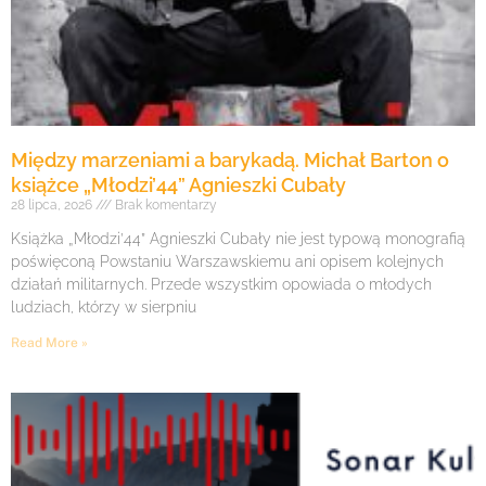
Między marzeniami a barykadą. Michał Barton o
książce „Młodzi’44” Agnieszki Cubały
28 lipca, 2026
Brak komentarzy
Książka „Młodzi’44” Agnieszki Cubały nie jest typową monografią
poświęconą Powstaniu Warszawskiemu ani opisem kolejnych
działań militarnych. Przede wszystkim opowiada o młodych
ludziach, którzy w sierpniu
Read More »