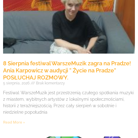
8 Sierpnia festiwal WarszeMuzik zagra na Pradze!
Ania Karpowicz w audycji ” Życie na Pradze”
POSŁUCHAJ ROZMOWY.
5 sierpnia, 2026
Brak komentarzy
Festiwal WarszeMuzik jest przestrzenią czułego spotkania muzyki
z miastem, wybitnych artystów z lokalnymi społecznościami,
historii z teraźniejszością. Przez cały sierpień w sobotnie i
niedzielne popołudnia
Read More »