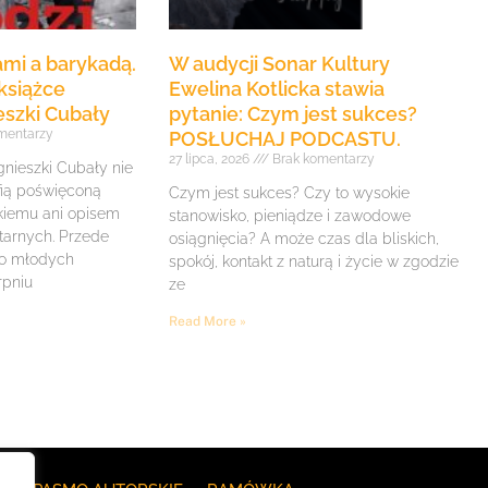
mi a barykadą.
W audycji Sonar Kultury
książce
Ewelina Kotlicka stawia
eszki Cubały
pytanie: Czym jest sukces?
mentarzy
POSŁUCHAJ PODCASTU.
27 lipca, 2026
Brak komentarzy
gnieszki Cubały nie
fią poświęconą
Czym jest sukces? Czy to wysokie
iemu ani opisem
stanowisko, pieniądze i zawodowe
itarnych. Przede
osiągnięcia? A może czas dla bliskich,
 o młodych
spokój, kontakt z naturą i życie w zgodzie
rpniu
ze
Read More »