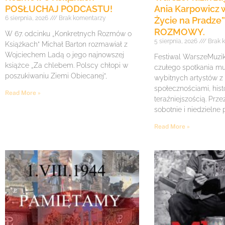
POSŁUCHAJ PODCASTU!
Ania Karpowicz w
6 sierpnia, 2026
Brak komentarzy
Życie na Pradz
ROZMOWY.
W 67. odcinku „Konkretnych Rozmów o
5 sierpnia, 2026
Brak 
Książkach” Michał Barton rozmawiał z
Wojciechem Ladą o jego najnowszej
Festiwal WarszeMuzik 
książce „Za chlebem. Polscy chłopi w
czułego spotkania mu
poszukiwaniu Ziemi Obiecanej”,
wybitnych artystów z
społecznościami, histo
Read More »
teraźniejszością. Prze
sobotnie i niedzielne
Read More »