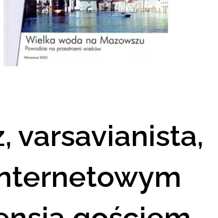
, varsavianista,
internetowym
ensja gościem