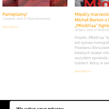
Pamiętamy!
Między marzenia
1 sierpnia, 2026
Brak komentarzy
Michał Barton o 
„Młodzi’44” Agni
Read More »
28 lipca, 2026
Brak ko
Książka „Młodzi’44” A
jest typową monogra
Powstaniu Warszawsk
kolejnych działań mil
wszystkim opowiada
ludziach, którzy w sie
Read More »
We value your privacy