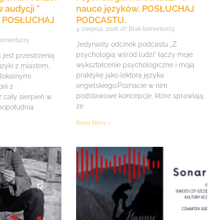
 audycji ”
nauce języków. POSŁUCHAJ
e” POSŁUCHAJ
PODCASTU.
4 sierpnia, 2026
Brak komentarzy
komentarzy
Jedynasty odcinek podcastu „Z
psychologią wśród ludzi” łączy moje
jest przestrzenią
wykształcenie psychologiczne i moją
zyki z miastem,
praktykę jako lektora języka
 lokalnymi
angielskiego.Poznacie w nim
rii z
podstawowe koncepcje, które sprawiają,
z cały sierpień w
że
 popołudnia
Read More »