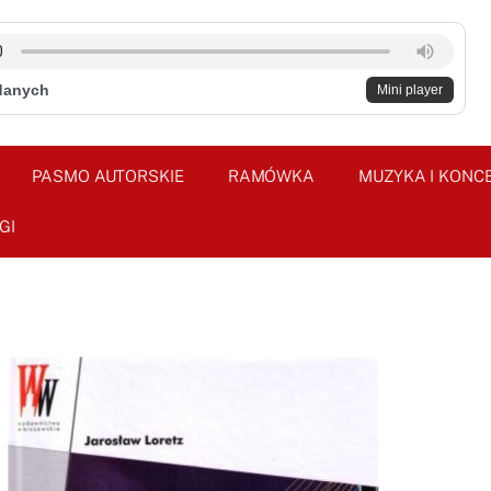
danych
Mini player
PASMO AUTORSKIE
RAMÓWKA
MUZYKA I KONC
GI