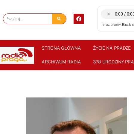
Skip
to
F
Szukaj
content
a
Brak 
Teraz gramy:
c
e
b
o
o
STRONA GŁÓWNA
ŻYCIE NA PRADZE
k
ARCHIWUM RADIA
378 URODZINY PRA