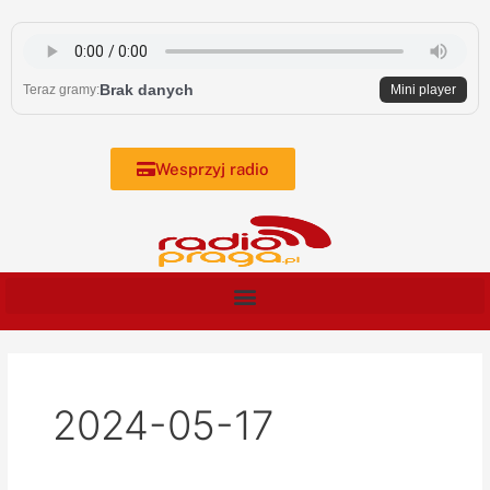
Skip
to
content
Brak danych
Teraz gramy:
Mini player
Wesprzyj radio
2024-05-17