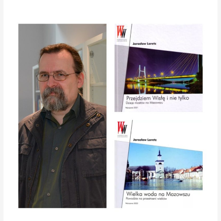
Jarosław
Loretz,
varsavianista,
recenzent
w
internetowym
magazynie
Esensja
gościem
magazynu
KROK
w
Radio
Praga.