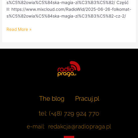
s%C5%82owia%C5%84ska-magia-zi%C3%B3%C5%82/ Część
II: https://www.mixcloud.com/RadioWid/2025-06-26-folkomat-
s%C5%82owia%C5%84ska-magia-zi%C3%B3%C5%82-cz-2/
Read More »
The blog
Pracuj.pl
tel: (+48) 729 924 770
e-mail: redakcja@radiopraga.pl