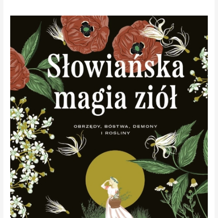
Karolina
Lisek
ze
swoją
”
Słowiańską
Magią
Ziół”
w
Radiowidzie.
PODCAST!