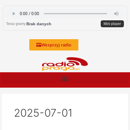
Skip
to
content
Brak danych
Teraz gramy:
Mini player
Wesprzyj radio
2025-07-01