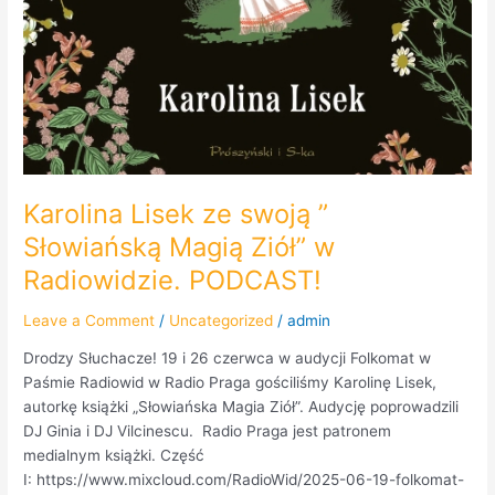
Karolina Lisek ze swoją ”
Słowiańską Magią Ziół” w
Radiowidzie. PODCAST!
Leave a Comment
/
Uncategorized
/
admin
Drodzy Słuchacze! 19 i 26 czerwca w audycji Folkomat w
Paśmie Radiowid w Radio Praga gościliśmy Karolinę Lisek,
autorkę książki „Słowiańska Magia Ziół”. Audycję poprowadzili
DJ Ginia i DJ Vilcinescu. Radio Praga jest patronem
medialnym książki. Część
I: https://www.mixcloud.com/RadioWid/2025-06-19-folkomat-