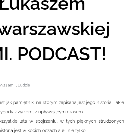
 Łukaszem
warszawskiej
MI. PODCAST!
9:21 am
,
Ludzie
t jak pamiętnik, na którym zapisana jest jego historia. Takie
 przygody z życiem, z upływającym czasem.
zystkie lata w spojrzeniu, w tych pięknych strudzonych
storia jest w kocich oczach ale i nie tylko