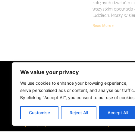
kolejnych działań mil
wszystkim opowiada
ludziach, którzy w sie
Read More »
We value your privacy
STRONA GŁÓWNA
ŻYCIE NA PRADZ
We use cookies to enhance your browsing experience,
MUZYKA I KONCERTY
KONTAKT
serve personalised ads or content, and analyse our traffic.
By clicking "Accept All", you consent to our use of cookies
Customise
Reject All
Accept All
Współpracujemy z Muzeum Warszawskiej Pragi