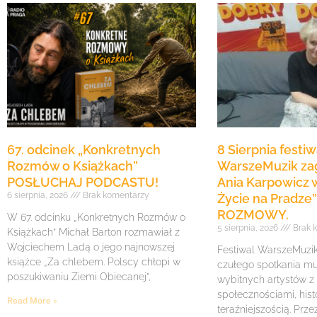
67. odcinek „Konkretnych
8 Sierpnia festiw
Rozmów o Książkach”
WarszeMuzik zag
POSŁUCHAJ PODCASTU!
Ania Karpowicz w
6 sierpnia, 2026
Brak komentarzy
Życie na Pradz
ROZMOWY.
W 67. odcinku „Konkretnych Rozmów o
5 sierpnia, 2026
Brak 
Książkach” Michał Barton rozmawiał z
Wojciechem Ladą o jego najnowszej
Festiwal WarszeMuzik 
książce „Za chlebem. Polscy chłopi w
czułego spotkania mu
poszukiwaniu Ziemi Obiecanej”,
wybitnych artystów z
społecznościami, histo
Read More »
teraźniejszością. Prze