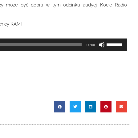
 czy może być dobra w tym odcinku audycji Kocie Radio
znicy KAMI
Używaj
00:00
strzałek
do
góry
oraz
do
dołu
aby
zwiększyć
lub