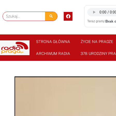
Skip
to
F
Szukaj
content
a
Brak 
Teraz gramy:
c
e
b
o
o
STRONA GŁÓWNA
ŻYCIE NA PRADZE
k
ARCHIWUM RADIA
378 URODZINY PRA