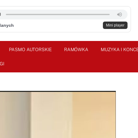
danych
Mini player
PASMO AUTORSKIE
RAMÓWKA
MUZYKA I KONC
GI