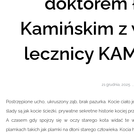
doktorem
Kamińskim z 
lecznicy KA
21 grudnia, 2025
,
Postrzępione ucho, ukruszony ząb, brak pazurka. Kocie ciało jes
ślady są jak kocie ścieżki, prywatne sekretne historie kociej
A czasem gdy spojrzy się w oczy starego kota widać te ws
plamkach takich jak plamki na dłoni starego człowieka. Kocia hi