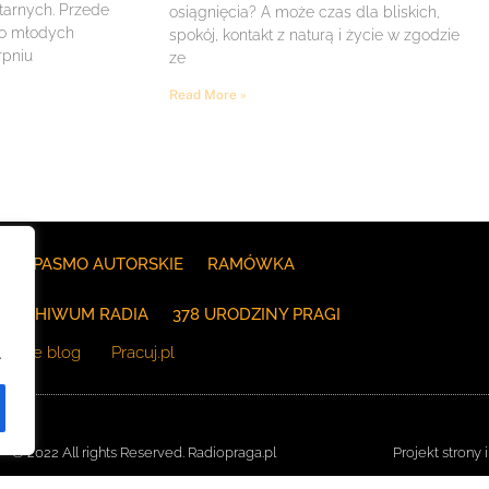
itarnych. Przede
osiągnięcia? A może czas dla bliskich,
 o młodych
spokój, kontakt z naturą i życie w zgodzie
rpniu
ze
Read More »
E
PASMO AUTORSKIE
RAMÓWKA
ARCHIWUM RADIA
378 URODZINY PRAGI
The blog
Pracuj.pl
.
© 2022 All rights Reserved. Radiopraga.pl
Projekt strony 