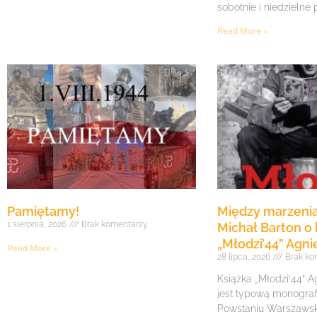
sobotnie i niedzielne
Read More »
Pamiętamy!
Między marzenia
1 sierpnia, 2026
Brak komentarzy
Michał Barton o 
„Młodzi’44” Agni
Read More »
28 lipca, 2026
Brak ko
Książka „Młodzi’44” A
jest typową monogra
Powstaniu Warszawsk