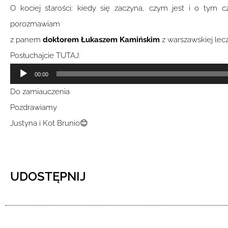
O kociej starości: kiedy się zaczyna, czym jest i o tym
porozmawiam
z panem
doktorem Łukaszem Kamińskim
z warszawskiej lec
Posłuchajcie TUTAJ:
Odtwarzacz
00:00
plików
Do zamiauczenia
dźwiękowych
Pozdrawiamy
Justyna i Kot Brunio😊
UDOSTĘPNIJ