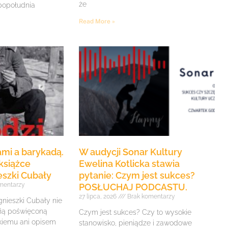
że
 popołudnia
Read More »
mi a barykadą.
W audycji Sonar Kultury
książce
Ewelina Kotlicka stawia
eszki Cubały
pytanie: Czym jest sukces?
mentarzy
POSŁUCHAJ PODCASTU.
27 lipca, 2026
Brak komentarzy
gnieszki Cubały nie
fią poświęconą
Czym jest sukces? Czy to wysokie
iemu ani opisem
stanowisko, pieniądze i zawodowe