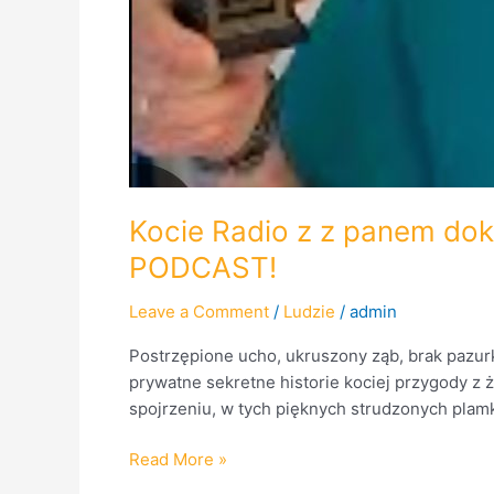
Kocie Radio z z panem do
PODCAST!
Leave a Comment
/
Ludzie
/
admin
Postrzępione ucho, ukruszony ząb, brak pazurka.
prywatne sekretne historie kociej przygody z 
spojrzeniu, w tych pięknych strudzonych plamk
Read More »