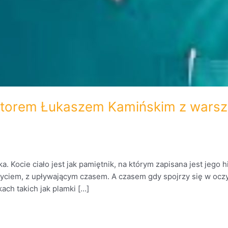
ktorem Łukaszem Kamińskim z warsza
 Kocie ciało jest jak pamiętnik, na którym zapisana jest jego his
życiem, z upływającym czasem. A czasem gdy spojrzy się w oczy
ach takich jak plamki […]