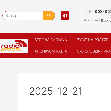
Skip
to
F
Szukaj
content
a
Brak 
Teraz gramy:
c
e
b
o
o
STRONA GŁÓWNA
ŻYCIE NA PRADZE
k
ARCHIWUM RADIA
378 URODZINY PRA
2025-12-21