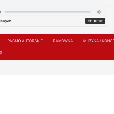
danych
Mini player
PASMO AUTORSKIE
RAMÓWKA
MUZYKA I KONC
GI