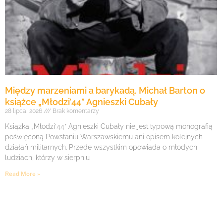
Między marzeniami a barykadą. Michał Barton o
książce „Młodzi’44” Agnieszki Cubały
28 lipca, 2026
Brak komentarzy
Książka „Młodzi’44” Agnieszki Cubały nie jest typową monografią
poświęconą Powstaniu Warszawskiemu ani opisem kolejnych
działań militarnych. Przede wszystkim opowiada o młodych
ludziach, którzy w sierpniu
Read More »