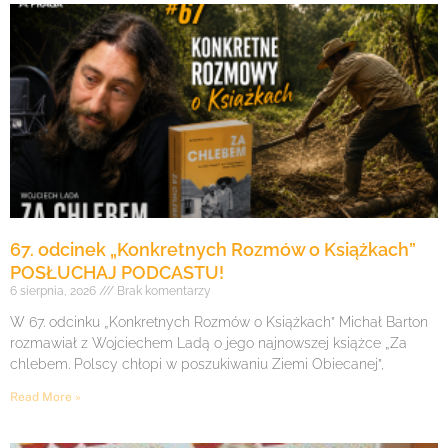
67. odcinek „Konkretnych Rozmów o Książkach”
POSŁUCHAJ PODCASTU!
6 sierpnia, 2026
Brak komentarzy
W 67. odcinku „Konkretnych Rozmów o Książkach” Michał Barton
rozmawiał z Wojciechem Ladą o jego najnowszej książce „Za
chlebem. Polscy chłopi w poszukiwaniu Ziemi Obiecanej”,
Read More »