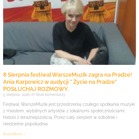
8 Sierpnia festiwal WarszeMuzik zagra na Pradze!
Ania Karpowicz w audycji ” Życie na Pradze”
POSŁUCHAJ ROZMOWY.
5 sierpnia, 2026
Brak komentarzy
Festiwal WarszeMuzik jest przestrzenią czułego spotkania muzyki
z miastem, wybitnych artystów z lokalnymi społecznościami,
historii z teraźniejszością. Przez cały sierpień w sobotnie i
niedzielne popołudnia
Read More »