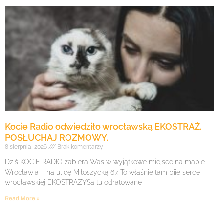
Kocie Radio odwiedziło wrocławską EKOSTRAŻ.
POSŁUCHAJ ROZMOWY.
8 sierpnia, 2026
Brak komentarzy
Dziś KOCIE RADIO zabiera Was w wyjątkowe miejsce na mapie
Wrocławia – na ulicę Miłoszycką 67. To właśnie tam bije serce
wrocławskiej EKOSTRAŻYSą tu odratowane
Read More »