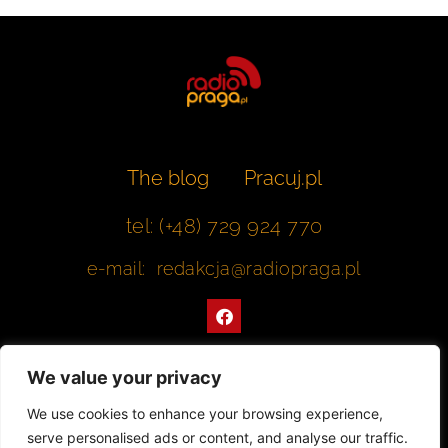
The blog
Pracuj.pl
tel: (+48) 729 924 770
e-mail: redakcja@radiopraga.pl
F
a
c
e
b
We value your privacy
o
o
Współpracujemy z Muzeum Warszawskiej Pragi
We use cookies to enhance your browsing experience,
k
serve personalised ads or content, and analyse our traffic.