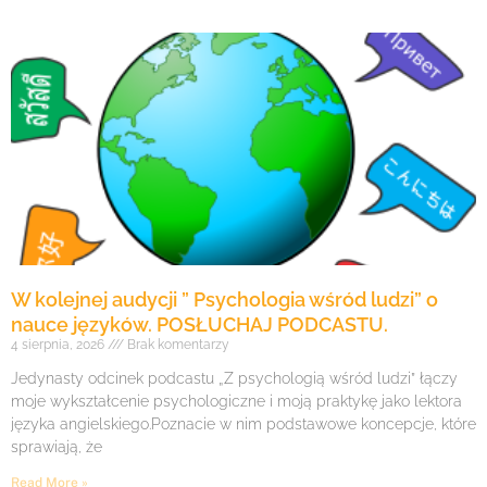
W kolejnej audycji ” Psychologia wśród ludzi” o
nauce języków. POSŁUCHAJ PODCASTU.
4 sierpnia, 2026
Brak komentarzy
Jedynasty odcinek podcastu „Z psychologią wśród ludzi” łączy
moje wykształcenie psychologiczne i moją praktykę jako lektora
języka angielskiego.Poznacie w nim podstawowe koncepcje, które
sprawiają, że
Read More »