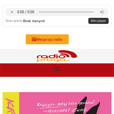
Skip
to
content
Brak danych
Teraz gramy:
Mini player
Wesprzyj radio