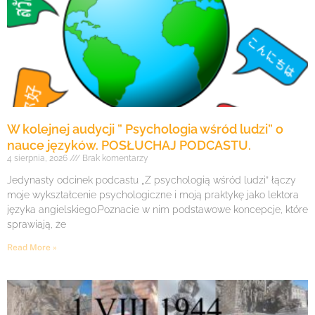
W kolejnej audycji ” Psychologia wśród ludzi” o
nauce języków. POSŁUCHAJ PODCASTU.
4 sierpnia, 2026
Brak komentarzy
Jedynasty odcinek podcastu „Z psychologią wśród ludzi” łączy
moje wykształcenie psychologiczne i moją praktykę jako lektora
języka angielskiego.Poznacie w nim podstawowe koncepcje, które
sprawiają, że
Read More »