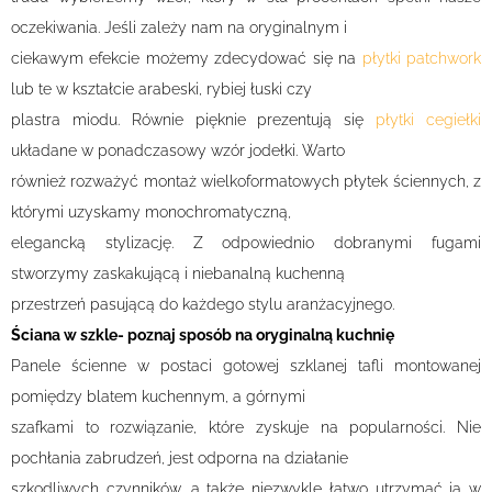
oczekiwania. Jeśli zależy nam na oryginalnym i
ciekawym efekcie możemy zdecydować się na
płytki patchwork
lub te w kształcie arabeski, rybiej łuski czy
plastra miodu. Równie pięknie prezentują się
płytki cegiełki
układane w ponadczasowy wzór jodełki. Warto
również rozważyć montaż wielkoformatowych płytek ściennych, z
którymi uzyskamy monochromatyczną,
elegancką stylizację. Z odpowiednio dobranymi fugami
stworzymy zaskakującą i niebanalną kuchenną
przestrzeń pasującą do każdego stylu aranżacyjnego.
Ściana w szkle- poznaj sposób na oryginalną kuchnię
Panele ścienne w postaci gotowej szklanej tafli montowanej
pomiędzy blatem kuchennym, a górnymi
szafkami to rozwiązanie, które zyskuje na popularności. Nie
pochłania zabrudzeń, jest odporna na działanie
szkodliwych czynników, a także niezwykle łatwo utrzymać ją w