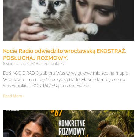
Kocie Radio odwiedziło wrocławską EKOSTRAŻ.
POSŁUCHAJ ROZMOWY.
8 sierpnia, 2026
Brak komentarzy
Dziś KOCIE RADIO zabiera Was w wyjątkowe miejsce na mapie
Wrocławia – na ulicę Miłoszycką 67. To właśnie tam bije serce
wrocławskiej EKOSTRAŻYSą tu odratowane
Read More »