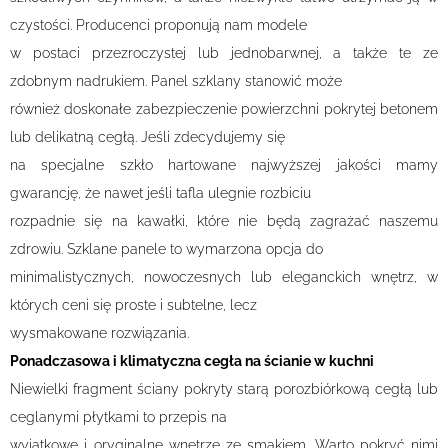
czystości. Producenci proponują nam modele
w postaci przezroczystej lub jednobarwnej, a także te ze
zdobnym nadrukiem. Panel szklany stanowić może
również doskonałe zabezpieczenie powierzchni pokrytej betonem
lub delikatną cegłą. Jeśli zdecydujemy się
na specjalne szkło hartowane najwyższej jakości mamy
gwarancję, że nawet jeśli tafla ulegnie rozbiciu
rozpadnie się na kawałki, które nie będą zagrażać naszemu
zdrowiu. Szklane panele to wymarzona opcja do
minimalistycznych, nowoczesnych lub eleganckich wnętrz, w
których ceni się proste i subtelne, lecz
wysmakowane rozwiązania.
Ponadczasowa i klimatyczna cegła na ścianie w kuchni
Niewielki fragment ściany pokryty starą porozbiórkową cegłą lub
ceglanymi płytkami to przepis na
wyjątkowe i oryginalne wnętrze ze smakiem. Warto pokryć nimi