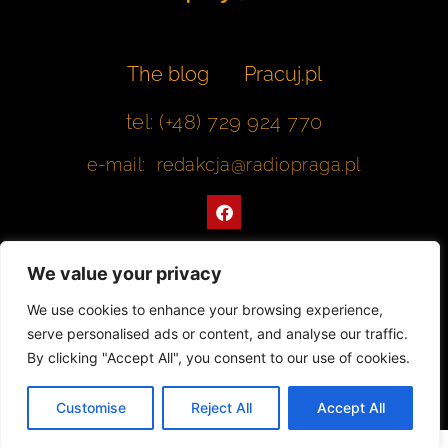
The blog
Pracuj.pl
tel: (+48) 729 924 770
e-mail: redakcja@radiopraga.pl
F
a
c
e
b
We value your privacy
o
o
Współpracujemy z Muzeum Warszawskiej Pragi
We use cookies to enhance your browsing experience,
k
serve personalised ads or content, and analyse our traffic.
© 2022 All rights Reserved. Radiopraga.pl
By clicking "Accept All", you consent to our use of cookies.
Projekt strony internetowej: tomasz-kaminski.pl
Customise
Reject All
Accept All