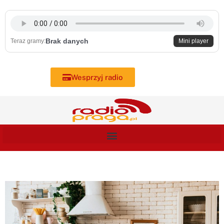
Skip
to
content
Brak danych
Teraz gramy:
Mini player
Wesprzyj radio