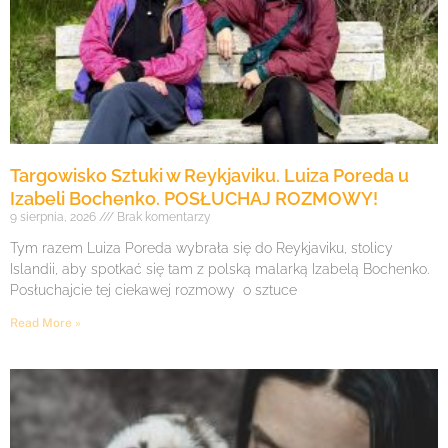
Targowisko Sztuki w Reykjaviku. Luiza Poreda u
Izabeli Bochenko. POSŁUCHAJ ROZMOWY!
9 sierpnia, 2026
Brak komentarzy
Tym razem Luiza Poreda wybrała się do Reykjaviku, stolicy
Islandii, aby spotkać się tam z polską malarką Izabelą Bochenko.
Posłuchajcie tej ciekawej rozmowy o sztuce
Read More »