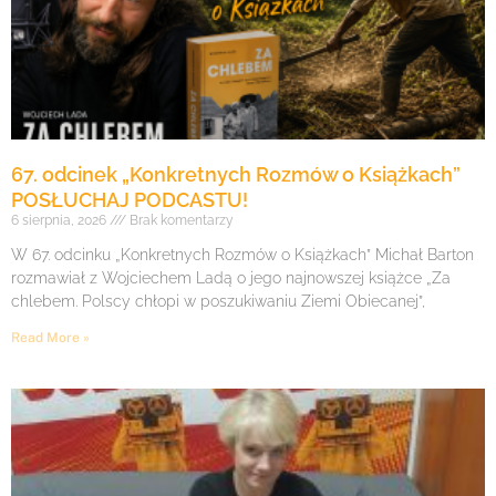
67. odcinek „Konkretnych Rozmów o Książkach”
POSŁUCHAJ PODCASTU!
6 sierpnia, 2026
Brak komentarzy
W 67. odcinku „Konkretnych Rozmów o Książkach” Michał Barton
rozmawiał z Wojciechem Ladą o jego najnowszej książce „Za
chlebem. Polscy chłopi w poszukiwaniu Ziemi Obiecanej”,
Read More »