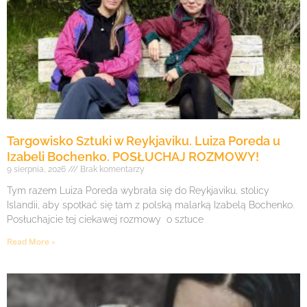
Targowisko Sztuki w Reykjaviku. Luiza Poreda u
Izabeli Bochenko. POSŁUCHAJ ROZMOWY!
9 sierpnia, 2026
Brak komentarzy
Tym razem Luiza Poreda wybrała się do Reykjaviku, stolicy
Islandii, aby spotkać się tam z polską malarką Izabelą Bochenko.
Posłuchajcie tej ciekawej rozmowy o sztuce
Read More »