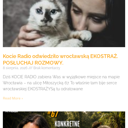
Kocie Radio odwiedziło wrocławską EKOSTRAŻ.
POSŁUCHAJ ROZMOWY.
8 sierpnia, 2026
Brak komentarzy
Dziś KOCIE RADIO zabiera Was w wyjątkowe miejsce na mapie
Wrocławia – na ulicę Miłoszycką 67. To właśnie tam bije serce
wrocławskiej EKOSTRAŻYSą tu odratowane
Read More »