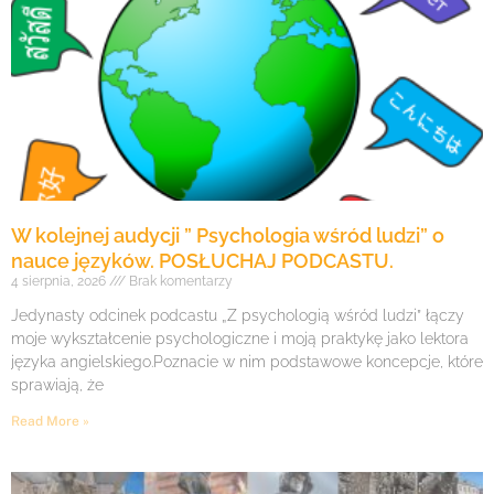
W kolejnej audycji ” Psychologia wśród ludzi” o
nauce języków. POSŁUCHAJ PODCASTU.
4 sierpnia, 2026
Brak komentarzy
Jedynasty odcinek podcastu „Z psychologią wśród ludzi” łączy
moje wykształcenie psychologiczne i moją praktykę jako lektora
języka angielskiego.Poznacie w nim podstawowe koncepcje, które
sprawiają, że
Read More »