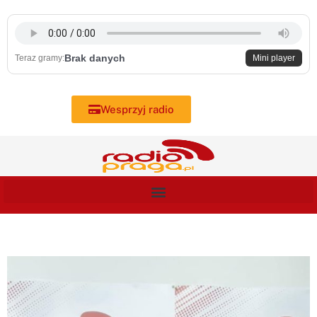
Skip
to
content
Brak danych
Teraz gramy:
Mini player
Wesprzyj radio