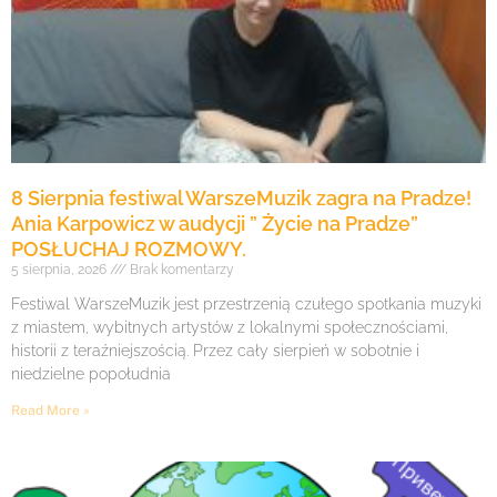
8 Sierpnia festiwal WarszeMuzik zagra na Pradze!
Ania Karpowicz w audycji ” Życie na Pradze”
POSŁUCHAJ ROZMOWY.
5 sierpnia, 2026
Brak komentarzy
Festiwal WarszeMuzik jest przestrzenią czułego spotkania muzyki
z miastem, wybitnych artystów z lokalnymi społecznościami,
historii z teraźniejszością. Przez cały sierpień w sobotnie i
niedzielne popołudnia
Read More »