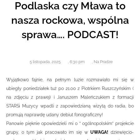
Podlaska czy Mława to
nasza rockowa, wspólna
sprawa…. PODCAST!
5 listopada, 2025
,
6:30 pm
,
Na Pradze
Wyjątkowo fajnie, na pełnym luzie rozmawiało mi się w
ubiegły poniedziałek tuż po 21.00 z Piotrkiem Ruszczyńskim (
na zdjęciu z prawej) i Januszem Maleńczukiem z formacji
STARSi Muzycy wpadli z zapowiedzianą wizytą do radia, bo
promują naprawdę udany debiut fonograficzny!
Panowie pięknie opowiedzieli mi o ” ogólnopolskim” projekcie
grupy, o tym jak pracowało im się w
UWAGA!
dziewięcio-