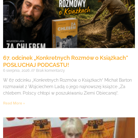
67. odcinek „Konkretnych Rozmów o Książkach”
POSŁUCHAJ PODCASTU!
6 sierpnia, 2026
Brak komentarzy
W 67. odcinku „Konkretnych Rozmów o Książkach” Michał Barton
rozmawiał z Wojciechem Ladą o jego najnowszej książce „Za
chlebem. Polscy chłopi w poszukiwaniu Ziemi Obiecanej”,
Read More »