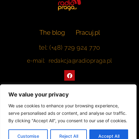
The blog
Pracuj.pl
tel: (+48) 729 924 770
e-mail: redakcja@radiopraga.pl
F
a
c
e
b
We value your privacy
o
o
Współpracujemy z Muzeum Warszawskiej Pragi
We use cookies to enhance your browsing experience,
k
serve personalised ads or content, and analyse our traffic.
© 2022 All rights Reserved. Radiopraga.pl
By clicking "Accept All", you consent to our use of cookies.
Projekt strony internetowej: tomasz-kaminski.pl
Customise
Reject All
Accept All