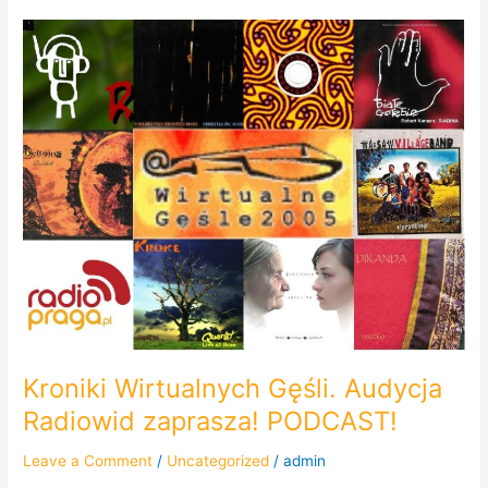
Kroniki
Wirtualnych
Gęśli.
Audycja
Radiowid
zaprasza!
PODCAST!
Kroniki Wirtualnych Gęśli. Audycja
Radiowid zaprasza! PODCAST!
Leave a Comment
/
Uncategorized
/
admin