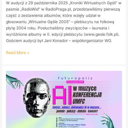
W audycji z 29 października 2025 „Kroniki Wirtualnych Gęśli” w
pasmie „RadioWid” w RadioPraga.pl, przedstawiliśmy pierwszą
część z zestawienia albumów, które wzięły udział w
głosowaniu „Wirtualne Gęśle 2005” – plebiscytu na folkową
płytę 2004 roku. Posłuchaliśmy zwycięzców – laureata i
wyróżnione albumy w II. edycji plebiscytu (www.gesle.folk.pl).
Gościem audycji był Jani Konador – współorganizator WG.
Read More »
AI
w
muzyce!
Zaproszenie
na
Konferencję
Uniwersytetu
Muzycznego
Fryderyka