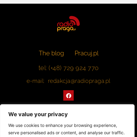
The blog
Pracuj.pl
tel: (+48) 729 924 770
e-mail: redakcja@radiopraga.pl
F
a
c
e
b
We value your privacy
o
o
Współpracujemy z Muzeum Warszawskiej Pragi
We use cookies to enhance your browsing experience,
k
serve personalised ads or content, and analyse our traffic.
© 2022 All rights Reserved. Radiopraga.pl