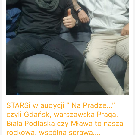
PODCAST!
STARSi w audycji ” Na Pradze…”
czyli Gdańsk, warszawska Praga,
Biała Podlaska czy Mława to nasza
rockowa, wspólna sprawa….