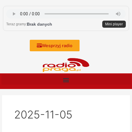
Skip
to
content
Brak danych
Teraz gramy:
Mini player
Wesprzyj radio
2025-11-05