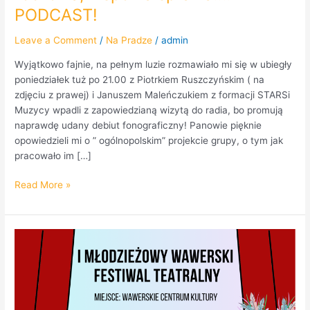
PODCAST!
Leave a Comment
/
Na Pradze
/
admin
Wyjątkowo fajnie, na pełnym luzie rozmawiało mi się w ubiegły
poniedziałek tuż po 21.00 z Piotrkiem Ruszczyńskim ( na
zdjęciu z prawej) i Januszem Maleńczukiem z formacji STARSi
Muzycy wpadli z zapowiedzianą wizytą do radia, bo promują
naprawdę udany debiut fonograficzny! Panowie pięknie
opowiedzieli mi o ” ogólnopolskim” projekcie grupy, o tym jak
pracowało im […]
Read More »
Radio
Praga
jest
partnerem
Pierwszego