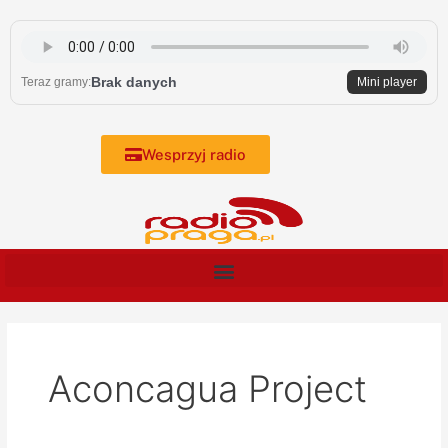
Skip
to
content
Brak danych
Teraz gramy:
Mini player
Wesprzyj radio
Aconcagua Project