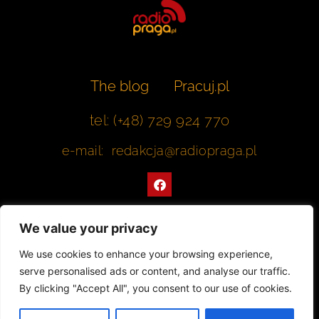
The blog
Pracuj.pl
tel: (+48) 729 924 770
e-mail: redakcja@radiopraga.pl
F
a
c
e
b
We value your privacy
o
o
Współpracujemy z Muzeum Warszawskiej Pragi
We use cookies to enhance your browsing experience,
k
serve personalised ads or content, and analyse our traffic.
© 2022 All rights Reserved. Radiopraga.pl
By clicking "Accept All", you consent to our use of cookies.
Projekt strony internetowej: tomasz-kaminski.pl