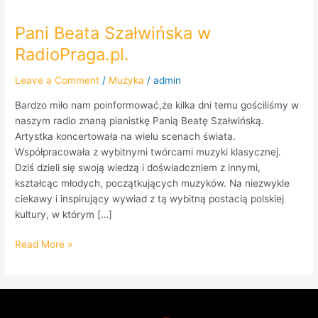
Pani Beata Szałwińska w
Pani
Beata
RadioPraga.pl.
Szałwińska
w
Leave a Comment
/
Muzyka
/
admin
RadioPraga.pl.
Bardzo miło nam poinformować,że kilka dni temu gościliśmy w
naszym radio znaną pianistkę Panią Beatę Szałwińską.
Artystka koncertowała na wielu scenach świata.
Współpracowała z wybitnymi twórcami muzyki klasycznej.
Dziś dzieli się swoją wiedzą i doświadczniem z innymi,
kształcąc młodych, początkujących muzyków. Na niezwykle
ciekawy i inspirujący wywiad z tą wybitną postacią polskiej
kultury, w którym […]
Read More »