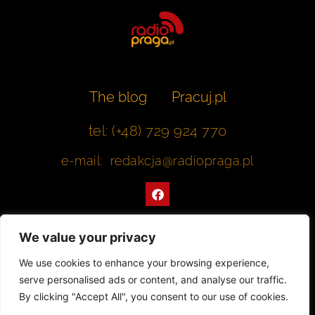
The blog
Pracuj.pl
tel: (+48) 729 924 770
e-mail: redakcja@radiopraga.pl
F
a
c
e
b
We value your privacy
o
o
Współpracujemy z Muzeum Warszawskiej Pragi
We use cookies to enhance your browsing experience,
k
serve personalised ads or content, and analyse our traffic.
© 2022 All rights Reserved. Radiopraga.pl
By clicking "Accept All", you consent to our use of cookies.