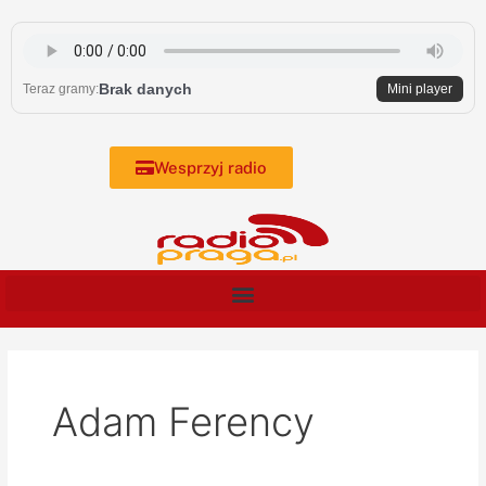
Skip
to
content
Brak danych
Teraz gramy:
Mini player
Wesprzyj radio
Adam Ferency