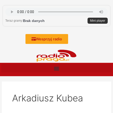
Skip
to
content
Brak danych
Teraz gramy:
Mini player
Wesprzyj radio
Arkadiusz Kubea