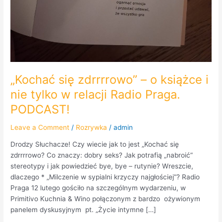
„Kochać się zdrrrrowo” – o książce i
nie tylko w relacji Radio Praga.
PODCAST!
Leave a Comment
/
Rozrywka
/
admin
Drodzy Słuchacze! Czy wiecie jak to jest „Kochać się
zdrrrrowo? Co znaczy: dobry seks? Jak potrafią „nabroić”
stereotypy i jak powiedzieć bye, bye – rutynie? Wreszcie,
dlaczego * „Milczenie w sypialni krzyczy najgłościej”? Radio
Praga 12 lutego gościło na szczególnym wydarzeniu, w
Primitivo Kuchnia & Wino połączonym z bardzo ożywionym
panelem dyskusyjnym pt. „Życie intymne […]