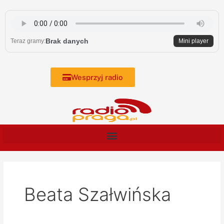
Skip
to
content
Brak danych
Teraz gramy:
Mini player
Wesprzyj radio
Beata Szałwińska