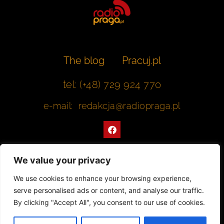
The blog
Pracuj.pl
tel: (+48) 729 924 770
e-mail: redakcja@radiopraga.pl
F
a
c
e
b
We value your privacy
o
o
Współpracujemy z Muzeum Warszawskiej Pragi
We use cookies to enhance your browsing experience,
k
serve personalised ads or content, and analyse our traffic.
© 2022 All rights Reserved. Radiopraga.pl
By clicking "Accept All", you consent to our use of cookies.
Projekt strony internetowej: tomasz-kaminski.pl