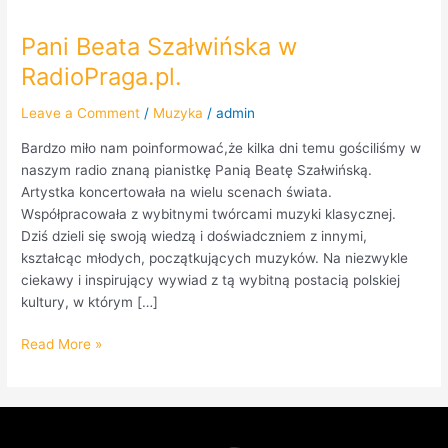
Pani Beata Szałwińska w
Pani
Beata
RadioPraga.pl.
Szałwińska
w
Leave a Comment
/
Muzyka
/
admin
RadioPraga.pl.
Bardzo miło nam poinformować,że kilka dni temu gościliśmy w
naszym radio znaną pianistkę Panią Beatę Szałwińską.
Artystka koncertowała na wielu scenach świata.
Współpracowała z wybitnymi twórcami muzyki klasycznej.
Dziś dzieli się swoją wiedzą i doświadczniem z innymi,
kształcąc młodych, początkujących muzyków. Na niezwykle
ciekawy i inspirujący wywiad z tą wybitną postacią polskiej
kultury, w którym […]
Read More »