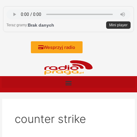
Skip
to
content
Brak danych
Teraz gramy:
Mini player
Wesprzyj radio
counter strike