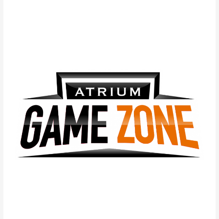
Już
od
jutra
w
Atrium
Promenada
–
Turniej
Counter
Strikę
Global
Offensive.