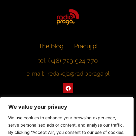
The blog
Pracuj.pl
tel: (+48) 729 924 770
e-mail: redakcja@radiopraga.pl
F
a
c
e
b
We value your privacy
o
o
Współpracujemy z Muzeum Warszawskiej Pragi
We use cookies to enhance your browsing experience,
k
serve personalised ads or content, and analyse our traffic.
© 2022 All rights Reserved. Radiopraga.pl
By clicking "Accept All", you consent to our use of cookies.