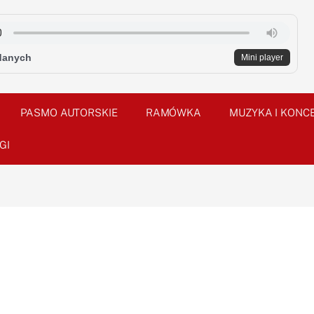
danych
Mini player
PASMO AUTORSKIE
RAMÓWKA
MUZYKA I KONC
GI