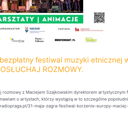
 bezpłatny festiwal muzyki etnicznej
! POSŁUCHAJ ROZMOWY.
ej rozmowy z Maciejem Szajkowskim dyrektorem artystycznym fe
mawiam o artystach, którzy wystąpią w to szczególne popołu
//radiopraga.pl/31-maja-zagra-festiwal-korzenie-europy-maciej