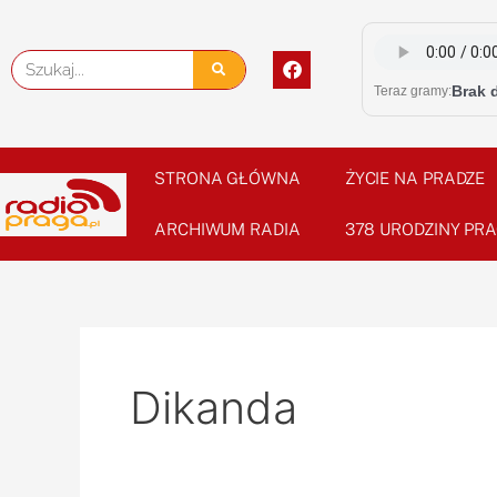
Skip
to
F
Szukaj
content
a
Brak 
Teraz gramy:
c
e
b
o
o
STRONA GŁÓWNA
ŻYCIE NA PRADZE
k
ARCHIWUM RADIA
378 URODZINY PRA
Dikanda