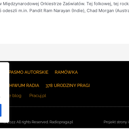
Międzynarodowej Orkiestrze Zaświatów. Tej folkowej, tej rockow
odeszli m.in. Pandit Ram Narayan (Indie), Chad Morgan (Austral
E
PASMO AUTORSKIE
RAMÓWKA
ARCHIWUM RADIA
378 URODZINY PRAGI
The blog
Pracuj.pl
.
© 2022 All rights Reserved. Radiopraga.pl
Projekt strony 