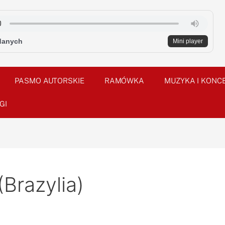
danych
Mini player
PASMO AUTORSKIE
RAMÓWKA
MUZYKA I KONC
GI
Brazylia)