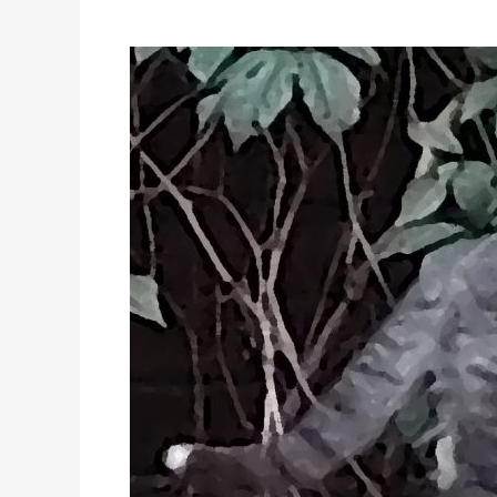
Zaduszki
w
Radiowidzie.
PODCASTy!