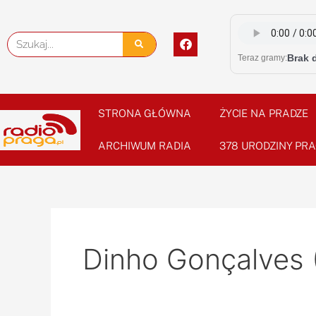
Skip
to
F
Szukaj
content
a
Brak 
Teraz gramy:
c
e
b
o
o
STRONA GŁÓWNA
ŻYCIE NA PRADZE
k
ARCHIWUM RADIA
378 URODZINY PRA
Dinho Gonçalves (