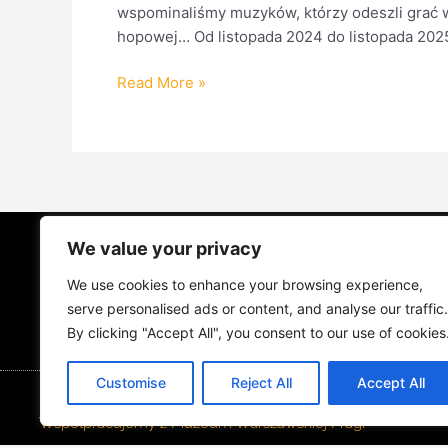
wspominaliśmy muzyków, którzy odeszli grać w 
hopowej… Od listopada 2024 do listopada 2025 
Read More »
We value your privacy
STRONA GŁÓWNA
ŻYCIE NA PRADZ
We use cookies to enhance your browsing experience,
MUZYKA I KONCERTY
KONTAKT
serve personalised ads or content, and analyse our traffic.
By clicking "Accept All", you consent to our use of cookies
Customise
Reject All
Accept All
Współpracujemy z Muzeum Warszawskiej Pragi