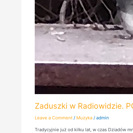
Zaduszki w Radiowidzie. 
Leave a Comment
/
Muzyka
/
admin
Tradycyjnie już od kilku lat, w czas Dziadów