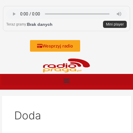
Skip
to
content
Brak danych
Teraz gramy:
Mini player
Wesprzyj radio
Doda