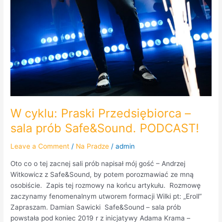
W cyklu: Praski Przedsiębiorca –
sala prób Safe&Sound. PODCAST!
Leave a Comment
/
Na Pradze
/
admin
Oto co o tej zacnej sali prób napisał mój gość – Andrzej
Witkowicz z Safe&Sound, by potem porozmawiać ze mną
osobiście. Zapis tej rozmowy na końcu artykułu. Rozmowę
zaczynamy fenomenalnym utworem formacji Wilki pt: „Eroll”
Zapraszam. Damian Sawicki Safe&Sound – sala prób
powstała pod koniec 2019 r z inicjatywy Adama Krama –