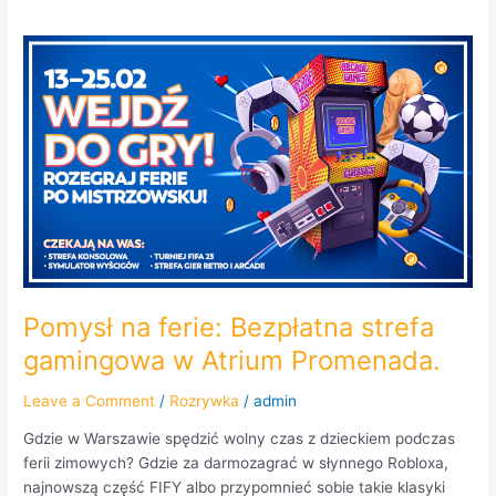
Pomysł
na
ferie:
Bezpłatna
strefa
gamingowa
w
Atrium
Promenada.
Pomysł na ferie: Bezpłatna strefa
gamingowa w Atrium Promenada.
Leave a Comment
/
Rozrywka
/
admin
Gdzie w Warszawie spędzić wolny czas z dzieckiem podczas
ferii zimowych? Gdzie za darmozagrać w słynnego Robloxa,
najnowszą część FIFY albo przypomnieć sobie takie klasyki