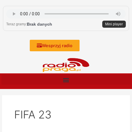
Skip
to
content
Brak danych
Teraz gramy:
Mini player
Wesprzyj radio
FIFA 23