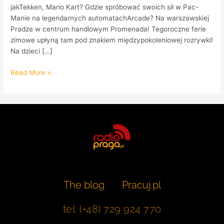
jakTekken, Mario Kart? Gdzie spróbować swoich sił w Pac-
Manie na legendarnych automatachArcade? Na warszawskiej
Pradze w centrum handlowym Promenada! Tegoroczne ferie
zimowe upłyną tam pod znakiem międzypokoleniowej rozrywki!
Na dzieci […]
Read More »
The blog
Pracuj.pl
tel: (+48) 729 924 770