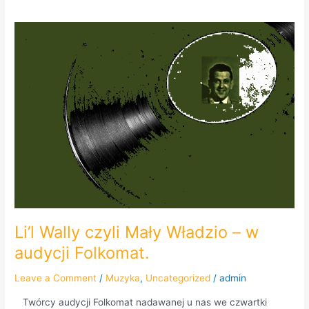
Li’l
Wally
czyli
Mały
Władzio
–
w
audycji
Folkomat.
Li’l Wally czyli Mały Władzio – w
audycji Folkomat.
Leave a Comment
/
Muzyka
,
Uncategorized
/
admin
Twórcy audycji Folkomat nadawanej u nas we czwartki