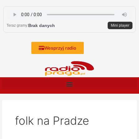
Skip
to
content
Brak danych
Teraz gramy:
Mini player
Wesprzyj radio
folk na Pradze