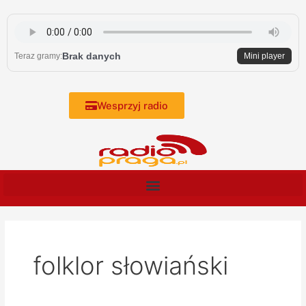
Skip
to
content
Brak danych
Teraz gramy:
Mini player
Wesprzyj radio
folklor słowiański