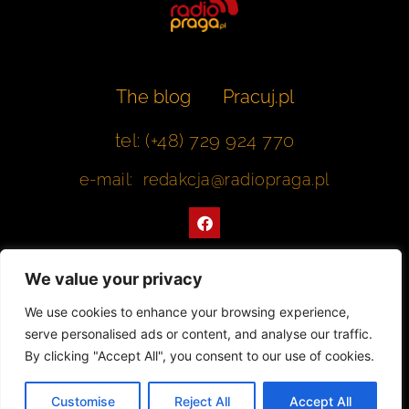
The blog
Pracuj.pl
tel: (+48) 729 924 770
e-mail: redakcja@radiopraga.pl
F
a
c
e
b
We value your privacy
o
o
Współpracujemy z Muzeum Warszawskiej Pragi
We use cookies to enhance your browsing experience,
k
serve personalised ads or content, and analyse our traffic.
© 2022 All rights Reserved. Radiopraga.pl
By clicking "Accept All", you consent to our use of cookies.
Projekt strony internetowej: tomasz-kaminski.pl
Customise
Reject All
Accept All