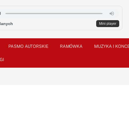
danych
Mini player
PASMO AUTORSKIE
RAMÓWKA
MUZYKA I KONC
GI