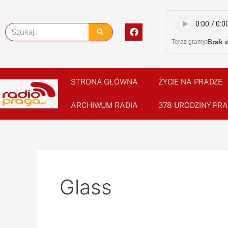
Skip
to
F
Szukaj
content
a
Brak 
Teraz gramy:
c
e
b
o
o
STRONA GŁÓWNA
ŻYCIE NA PRADZE
k
ARCHIWUM RADIA
378 URODZINY PRA
Glass