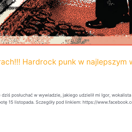
ach!!! Hardrock punk w najlepszym 
 dziś posłuchać w wywiadzie, jakiego udzielił mi Igor, wokalist
tę 15 listopada. Sczegóły pod linkiem: https://www.faceboo