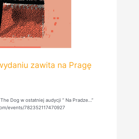
wydaniu zawita na Pragę
a The Dog w ostatniej audycji ” Na Pradze…”
k.com/events/782352117470927