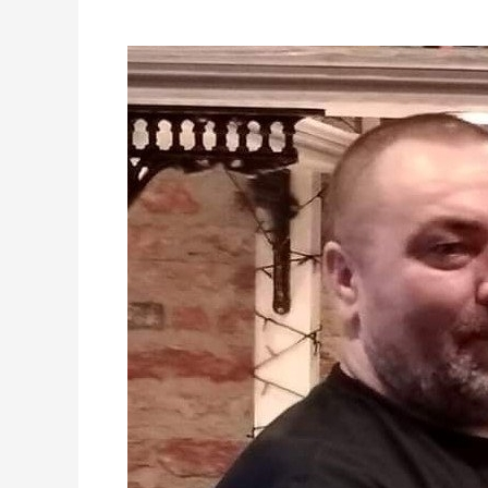
Greg
Rosentshal
w
RadioPraga.pl