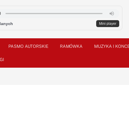
danych
Mini player
PASMO AUTORSKIE
RAMÓWKA
MUZYKA I KONC
GI