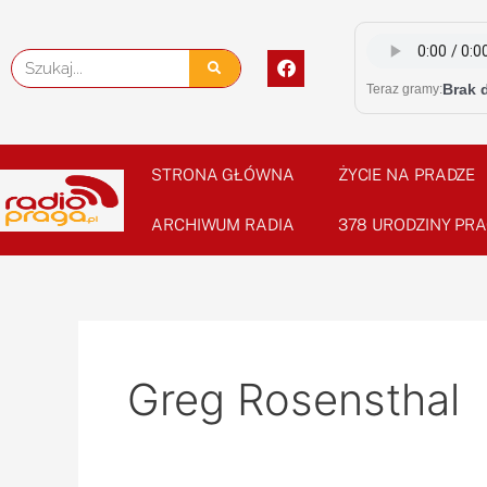
Skip
to
F
Szukaj
content
a
Brak 
Teraz gramy:
c
e
b
o
o
STRONA GŁÓWNA
ŻYCIE NA PRADZE
k
ARCHIWUM RADIA
378 URODZINY PRA
Greg Rosensthal