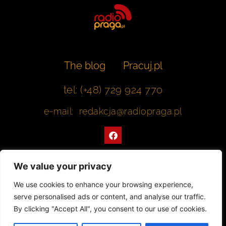
The blog
Pracuj.pl
tel: (+48) 729 924 770
e-mail: redakcja@radiopraga.pl
F
a
c
e
b
We value your privacy
o
o
Współpracujemy z Muzeum Warszawskiej Pragi
We use cookies to enhance your browsing experience,
k
serve personalised ads or content, and analyse our traffic.
© 2022 All rights Reserved. Radiopraga.pl
By clicking "Accept All", you consent to our use of cookies.
Projekt strony internetowej: tomasz-kaminski.pl