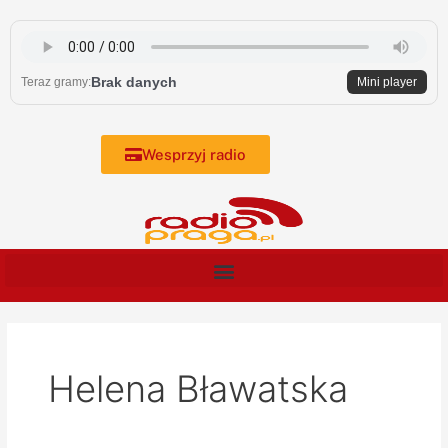
Skip
to
content
Brak danych
Teraz gramy:
Mini player
Wesprzyj radio
Helena Bławatska