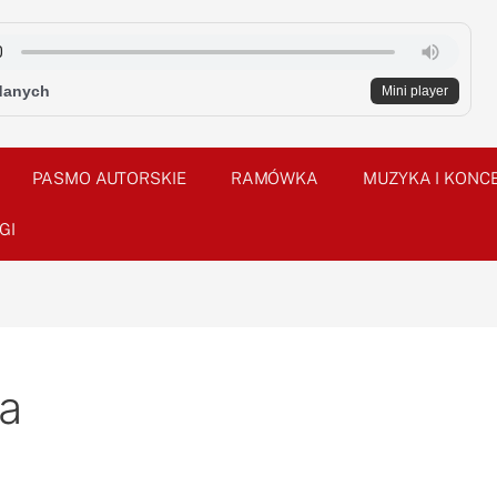
danych
Mini player
PASMO AUTORSKIE
RAMÓWKA
MUZYKA I KONC
GI
ka