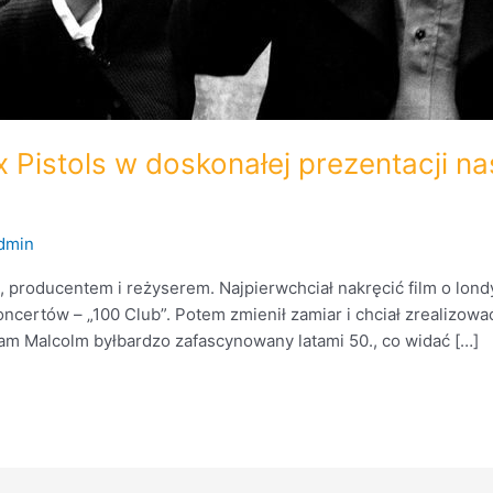
 Pistols w doskonałej prezentacji n
dmin
roducentem i reżyserem. Najpierwchciał nakręcić film o londyńs
ncertów – „100 Club”. Potem zmienił zamiar i chciał zrealizowa
 sam Malcolm byłbardzo zafascynowany latami 50., co widać […]