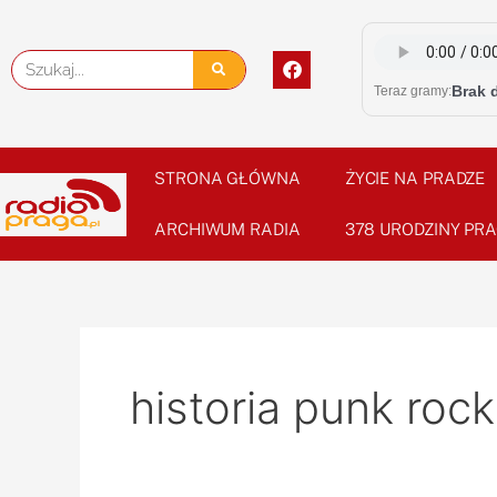
Skip
to
F
Szukaj
content
a
Brak 
Teraz gramy:
c
e
b
o
o
STRONA GŁÓWNA
ŻYCIE NA PRADZE
k
ARCHIWUM RADIA
378 URODZINY PRA
historia punk roc