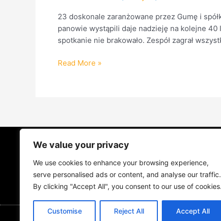
23 doskonale zaranżowane przez Gumę i spółkę
panowie wystąpili daje nadzieję na kolejne 40 l
spotkanie nie brakowało. Zespół zagrał wszystk
Read More »
We value your privacy
STRONA GŁÓWNA
ŻYCIE NA PRADZ
We use cookies to enhance your browsing experience,
MUZYKA I KONCERTY
KONTAKT
serve personalised ads or content, and analyse our traffic.
By clicking "Accept All", you consent to our use of cookies
Customise
Reject All
Accept All