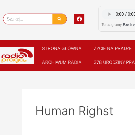
Skip
to
F
Szukaj
content
a
Brak 
Teraz gramy:
c
e
b
o
o
STRONA GŁÓWNA
ŻYCIE NA PRADZE
k
ARCHIWUM RADIA
378 URODZINY PRA
Human Righst