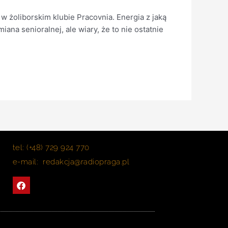
żoliborskim klubie Pracovnia. Energia z jaką
iana senioralnej, ale wiary, że to nie ostatnie
tel: (+48) 729 924 770
e-mail: redakcja@radiopraga.pl
F
a
c
e
b
o