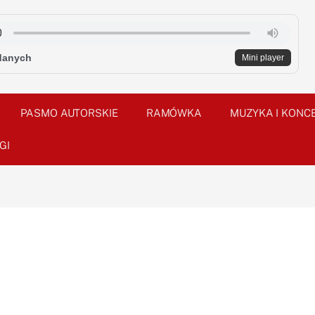
danych
Mini player
PASMO AUTORSKIE
RAMÓWKA
MUZYKA I KONC
GI