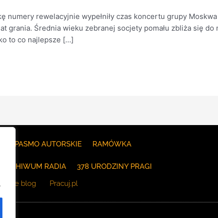
 numery rewelacyjnie wypełniły czas koncertu grupy Moskwa w 
at grania. Średnia wieku zebranej socjety pomału zbliża się do m
o to co najlepsze […]
E
PASMO AUTORSKIE
RAMÓWKA
ARCHIWUM RADIA
378 URODZINY PRAGI
The blog
Pracuj.pl
.