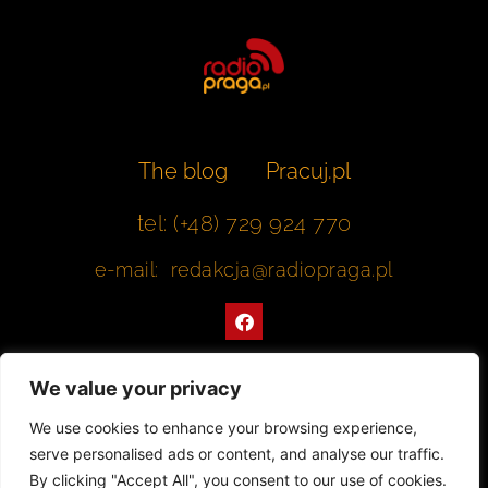
The blog
Pracuj.pl
tel: (+48) 729 924 770
e-mail: redakcja@radiopraga.pl
F
a
c
e
b
We value your privacy
o
o
Współpracujemy z Muzeum Warszawskiej Pragi
We use cookies to enhance your browsing experience,
k
serve personalised ads or content, and analyse our traffic.
© 2022 All rights Reserved. Radiopraga.pl
By clicking "Accept All", you consent to our use of cookies.