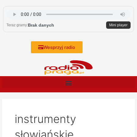
Skip
to
content
Brak danych
Teraz gramy:
Mini player
Wesprzyj radio
instrumenty
słowiańskie