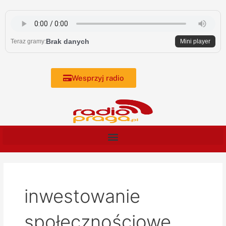
Skip
to
content
Brak danych
Teraz gramy:
Mini player
Wesprzyj radio
inwestowanie
społecznościowe