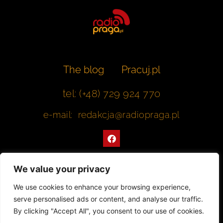
The blog
Pracuj.pl
tel: (+48) 729 924 770
e-mail: redakcja@radiopraga.pl
F
a
c
e
b
We value your privacy
o
o
Współpracujemy z Muzeum Warszawskiej Pragi
We use cookies to enhance your browsing experience,
k
serve personalised ads or content, and analyse our traffic.
© 2022 All rights Reserved. Radiopraga.pl
By clicking "Accept All", you consent to our use of cookies.