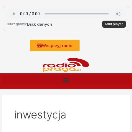
Skip
to
content
Brak danych
Teraz gramy:
Mini player
Wesprzyj radio
inwestycja