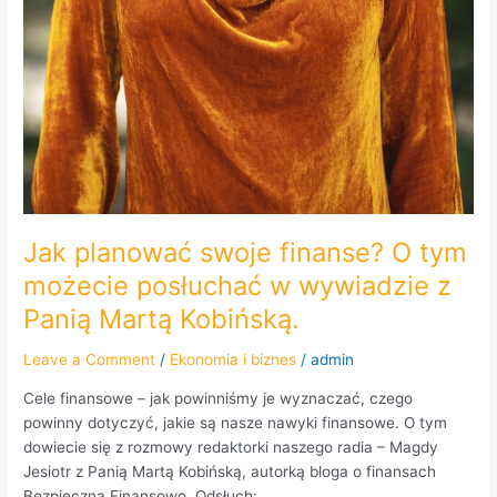
Jak planować swoje finanse? O tym
możecie posłuchać w wywiadzie z
Panią Martą Kobińską.
Leave a Comment
/
Ekonomia i biznes
/
admin
Cele finansowe – jak powinniśmy je wyznaczać, czego
powinny dotyczyć, jakie są nasze nawyki finansowe. O tym
dowiecie się z rozmowy redaktorki naszego radia – Magdy
Jesiotr z Panią Martą Kobińską, autorką bloga o finansach
Bezpieczna Finansowo. Odsłuch: