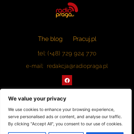
The blog
Pracuj.pl
tel: (+48) 729 924 770
e-mail: redakcja@radiopraga.pl
F
a
c
e
b
We value your privacy
o
o
Współpracujemy z Muzeum Warszawskiej Pragi
We use cookies to enhance your browsing experience,
k
serve personalised ads or content, and analyse our traffic.
© 2022 All rights Reserved. Radiopraga.pl
By clicking "Accept All", you consent to our use of cookies.
Projekt strony internetowej: tomasz-kaminski.pl