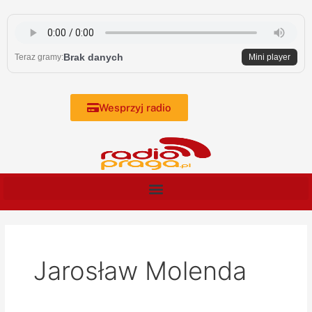
Skip
to
content
Brak danych
Teraz gramy:
Mini player
Wesprzyj radio
Jarosław Molenda