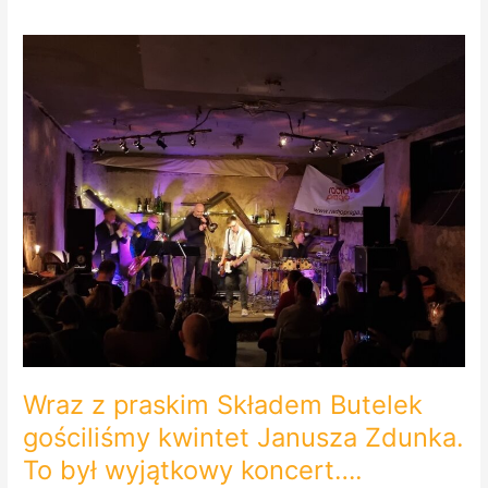
Wraz
z
praskim
Składem
Butelek
gościliśmy
kwintet
Janusza
Zdunka.
To
był
wyjątkowy
koncert….
Wraz z praskim Składem Butelek
gościliśmy kwintet Janusza Zdunka.
To był wyjątkowy koncert….