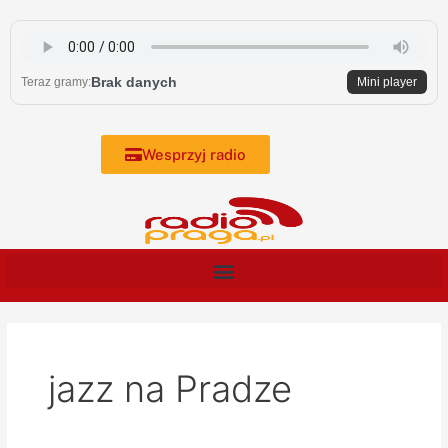
Skip
to
content
Brak danych
Teraz gramy:
Mini player
Wesprzyj radio
jazz na Pradze