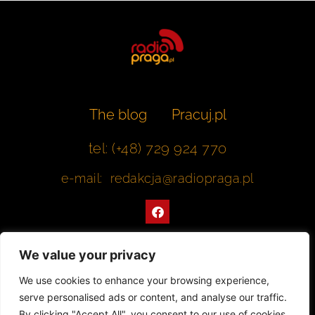
The blog
Pracuj.pl
tel: (+48) 729 924 770
e-mail: redakcja@radiopraga.pl
F
a
c
e
b
We value your privacy
o
o
Współpracujemy z Muzeum Warszawskiej Pragi
We use cookies to enhance your browsing experience,
k
serve personalised ads or content, and analyse our traffic.
© 2022 All rights Reserved. Radiopraga.pl
By clicking "Accept All", you consent to our use of cookies.