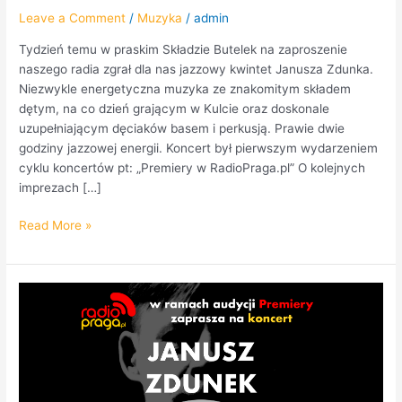
Leave a Comment
/
Muzyka
/
admin
Tydzień temu w praskim Składzie Butelek na zaproszenie
naszego radia zgrał dla nas jazzowy kwintet Janusza Zdunka.
Niezwykle energetyczna muzyka ze znakomitym składem
dętym, na co dzień grającym w Kulcie oraz doskonale
uzupełniającym dęciaków basem i perkusją. Prawie dwie
godziny jazzowej energii. Koncert był pierwszym wydarzeniem
cyklu koncertów pt: „Premiery w RadioPraga.pl” O kolejnych
imprezach […]
Read More »
Jazzowa
formacja
Janusza
Zdunka
(
Kult,