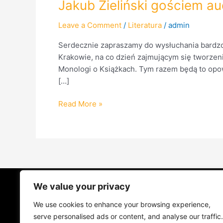
Jakub Zieliński gościem a
Leave a Comment
/
Literatura
/
admin
Serdecznie zapraszamy do wysłuchania bardz
Krakowie, na co dzień zajmującym się tworze
Monologi o Książkach. Tym razem będą to opow
[…]
Read More »
We value your privacy
STRONA GŁÓWNA
ŻYCIE NA PRADZ
We use cookies to enhance your browsing experience,
MUZYKA I KONCERTY
KONTAKT
serve personalised ads or content, and analyse our traffic.