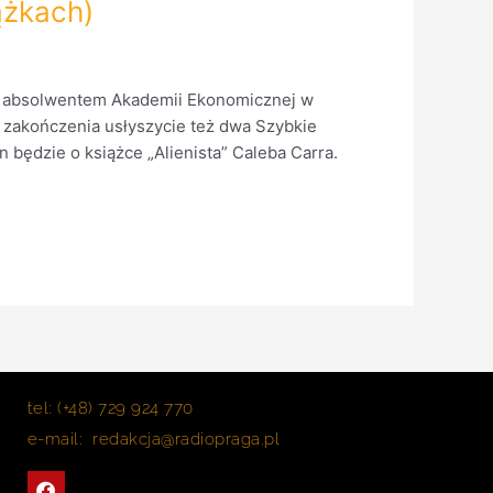
ążkach)
m absolwentem Akademii Ekonomicznej w
 zakończenia usłyszycie też dwa Szybkie
będzie o książce „Alienista” Caleba Carra.
tel: (+48) 729 924 770
e-mail: redakcja@radiopraga.pl
F