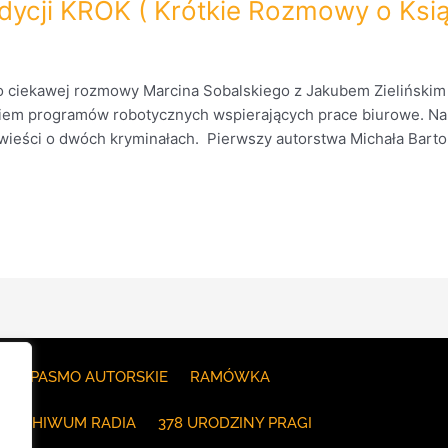
udycji KROK ( Krótkie Rozmowy o Ksi
o ciekawej rozmowy Marcina Sobalskiego z Jakubem Zieliński
niem programów robotycznych wspierających prace biurowe. Na
ieści o dwóch kryminałach. Pierwszy autorstwa Michała Barton 
E
PASMO AUTORSKIE
RAMÓWKA
ARCHIWUM RADIA
378 URODZINY PRAGI