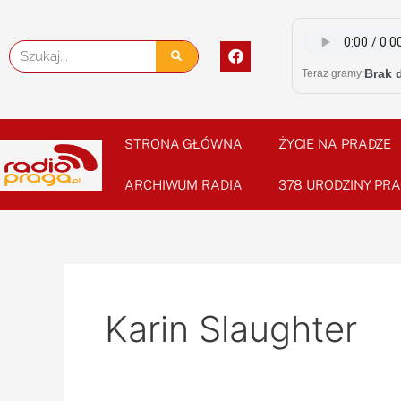
Skip
to
F
Szukaj
content
a
Brak 
Teraz gramy:
c
e
b
o
o
STRONA GŁÓWNA
ŻYCIE NA PRADZE
k
ARCHIWUM RADIA
378 URODZINY PRA
Karin Slaughter