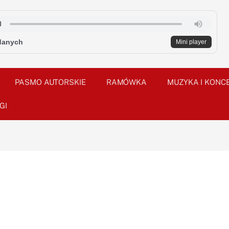
danych
Mini player
PASMO AUTORSKIE
RAMÓWKA
MUZYKA I KONC
GI