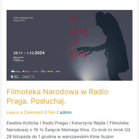
Filmoteka
Narodowa
w
Radio
Praga.
Posłuchaj.
Filmoteka Narodowa w Radio
Praga. Posłuchaj.
Leave a Comment
/
Film
/
admin
Ewelina Kotlicka ( Radio Praga) i Katarzyna Wajda ( Filmoteka
Narodowa) o 19 ¾ Święcie Niemego Kina. Co krok to mrok Od
28 listopada do 1 grudnia w warszawskim Kinie Iluzjon