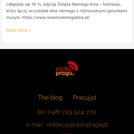
odbędzie się 19 ¾. edycja Święta Niemego Kina – festiwalu,
który łączy arcydzieła kina niemego z różnorodnymi gatunkami
muzyki. https://www.swietoniemegokina.pl/
Read More »
The blog
Pracuj.pl
tel: (+48) 729 924 770
e-mail: redakcja@radiopraga.pl