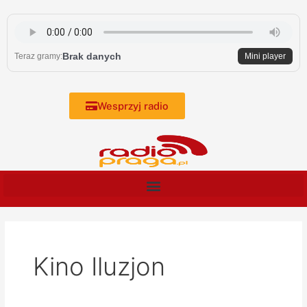
Skip
to
content
Brak danych
Teraz gramy:
Mini player
Wesprzyj radio
Kino Iluzjon