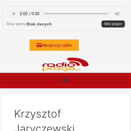
Skip
to
content
Brak danych
Teraz gramy:
Mini player
Wesprzyj radio
Krzysztof
Jaryczewski