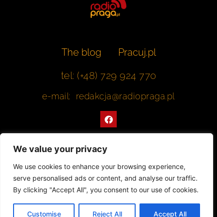
The blog
Pracuj.pl
tel: (+48) 729 924 770
e-mail: redakcja@radiopraga.pl
F
a
c
e
b
We value your privacy
o
o
Współpracujemy z Muzeum Warszawskiej Pragi
We use cookies to enhance your browsing experience,
k
serve personalised ads or content, and analyse our traffic.
© 2022 All rights Reserved. Radiopraga.pl
By clicking "Accept All", you consent to our use of cookies.
Projekt strony internetowej: tomasz-kaminski.pl
Customise
Reject All
Accept All