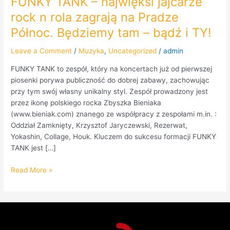
FUNKY TANK – najwięksi jajcarze
TY!
rock n rola zagrają na Pradze
Północ. Będziemy tam – bądź i TY!
Leave a Comment
/
Muzyka
,
Uncategorized
/
admin
FUNKY TANK to zespół, który na koncertach już od pierwszej
piosenki porywa publiczność do dobrej zabawy, zachowując
przy tym swój własny unikalny styl. Zespół prowadzony jest
przez ikonę polskiego rocka Zbyszka Bieniaka
(www.bieniak.com) znanego ze współpracy z zespołami m.in. :
Oddział Zamknięty, Krzysztof Jaryczewski, Rezerwat,
Yokashin, Collage, Houk. Kluczem do sukcesu formacji FUNKY
TANK jest […]
Read More »