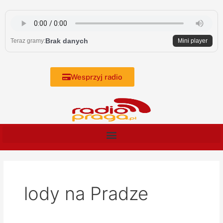
Skip
to
content
Brak danych
Teraz gramy:
Mini player
Wesprzyj radio
lody na Pradze