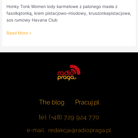
Honky Tonk Women lody karmelowe z palonego masła z
fasolkątonką, krem pistacjowo-miodowy, kruszonkapistacjowa,
sos rumowy Havana Club
Read More »
The blog
Pracuj.pl
tel: (+48) 729 924 770
e-mail: redakcja@radiopraga.pl