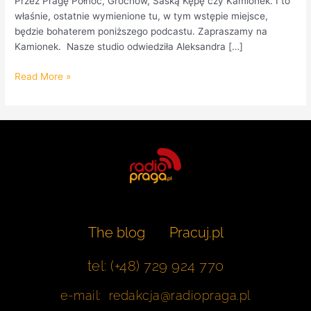
Przez Pragę Północ, Grochów, Saską Kępę czy Kamionek. I to
właśnie, ostatnie wymienione tu, w tym wstępie miejsce,
będzie bohaterem poniższego podcastu. Zapraszamy na
Kamionek. Nasze studio odwiedziła Aleksandra […]
Read More »
The blog
Pracuj.pl
tel: (+48) 729 924 770
e-mail: redakcja@radiopraga.pl