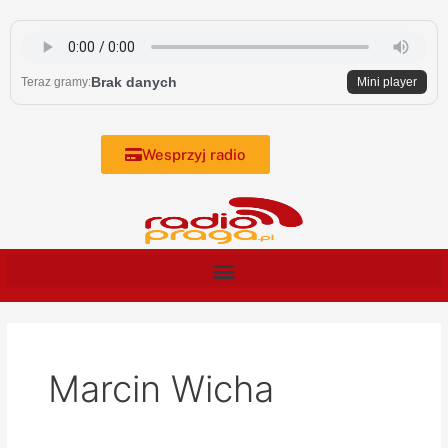
Skip
to
content
Brak danych
Teraz gramy:
Mini player
Wesprzyj radio
Marcin Wicha