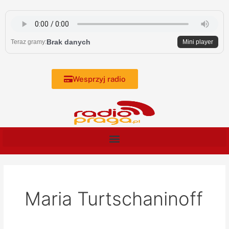
Skip
to
content
Brak danych
Teraz gramy:
Mini player
Wesprzyj radio
Maria Turtschaninoff