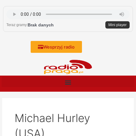
Skip
to
content
Brak danych
Teraz gramy:
Mini player
Wesprzyj radio
Michael Hurley
(USA)