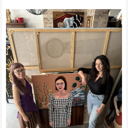
Miriam
Tajcher
w
audycji
Luizy
Poredy
Targowisko
Sztuki.
POSŁUCHAJ
ROZMOWY!