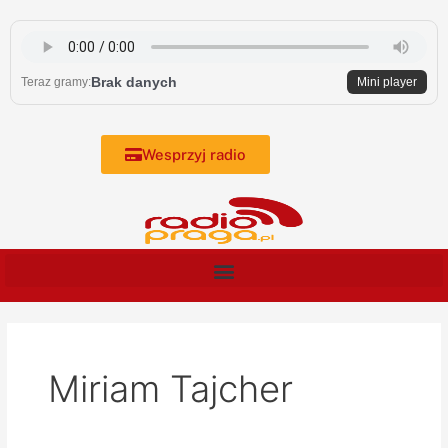
Skip
to
content
Brak danych
Teraz gramy:
Mini player
Wesprzyj radio
Miriam Tajcher