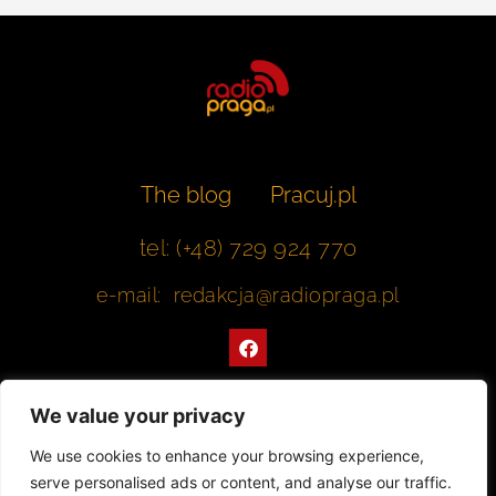
The blog
Pracuj.pl
tel: (+48) 729 924 770
e-mail: redakcja@radiopraga.pl
F
a
c
e
b
We value your privacy
o
o
Współpracujemy z Muzeum Warszawskiej Pragi
We use cookies to enhance your browsing experience,
k
serve personalised ads or content, and analyse our traffic.