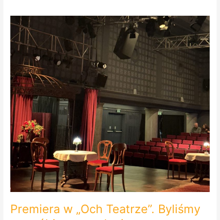
Premiera
w
„Och
Teatrze”.
Byliśmy
na
próbie
generalnej.
Premiera w „Och Teatrze”. Byliśmy