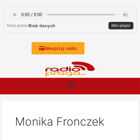
Skip
to
content
Brak danych
Teraz gramy:
Mini player
Wesprzyj radio
Monika Fronczek