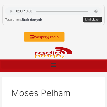
Skip
to
content
Brak danych
Teraz gramy:
Mini player
Wesprzyj radio
Moses Pelham