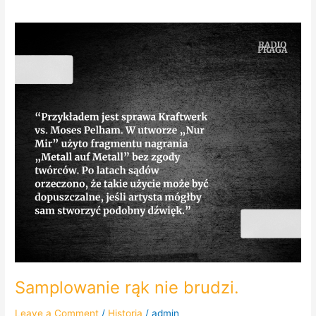
Samplowanie
rąk
nie
brudzi.
Samplowanie rąk nie brudzi.
Leave a Comment
/
Historia
/
admin