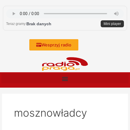
Skip
to
content
Brak danych
Teraz gramy:
Mini player
Wesprzyj radio
mosznowładcy