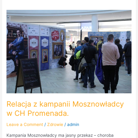
Relacja
z
kampanii
Mosznowładcy
w
CH
Promenada.
Relacja z kampanii Mosznowładcy
w CH Promenada.
Leave a Comment
/
Zdrowie
/
admin
Kampania Mosznowładcy ma jasny przekaz – choroba