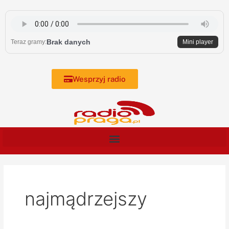
Skip
to
content
Brak danych
Teraz gramy:
Mini player
Wesprzyj radio
najmądrzejszy