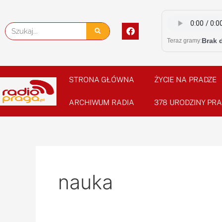
Skip
to
F
Szukaj
content
a
Brak 
Teraz gramy:
c
e
b
o
o
STRONA GŁÓWNA
ŻYCIE NA PRADZE
k
ARCHIWUM RADIA
378 URODZINY PRA
nauka