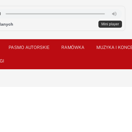
danych
Mini player
PASMO AUTORSKIE
RAMÓWKA
MUZYKA I KONC
GI