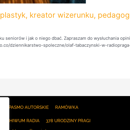
 plastyk, kreator wizerunku, pedagog
 seniorów i jak o niego dbać. Zapraszam do wysłuchania opin
kto.co/dziennikarstwo-spoleczne/olaf-tabaczynski-w-radiopraga
E
PASMO AUTORSKIE
RAMÓWKA
ARCHIWUM RADIA
378 URODZINY PRAGI