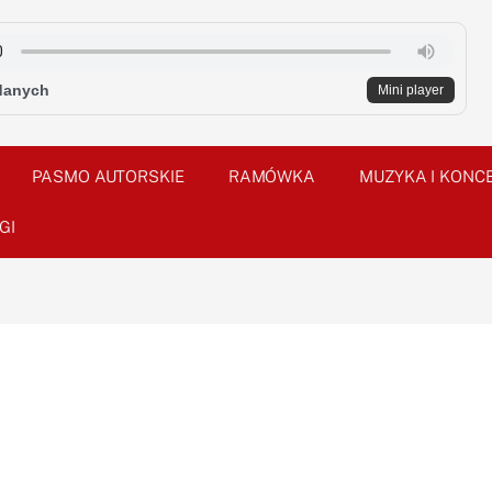
danych
Mini player
PASMO AUTORSKIE
RAMÓWKA
MUZYKA I KONC
GI