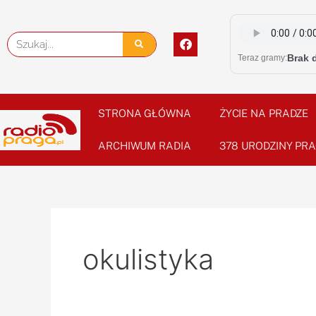
Skip
to
F
Szukaj
content
a
Brak 
Teraz gramy:
c
e
b
o
o
STRONA GŁÓWNA
ŻYCIE NA PRADZE
k
ARCHIWUM RADIA
378 URODZINY PRA
okulistyka